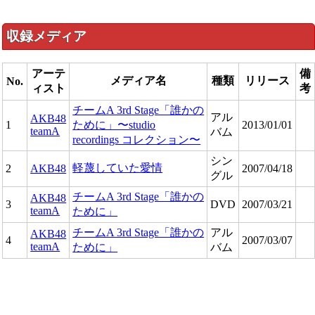
収録メディア
アーテ
備
メディア名
種類
リリース
No.
ィスト
考
チームA 3rd Stage「誰かの
アル
AKB48
1
ために」〜studio
2013/01/01
teamA
バム
recordings コレクション〜
シン
軽蔑していた愛情
2
AKB48
2007/04/18
グル
チームA 3rd Stage「誰かの
AKB48
3
DVD
2007/03/21
teamA
ために」
チームA 3rd Stage「誰かの
アル
AKB48
4
2007/03/07
teamA
ために」
バム