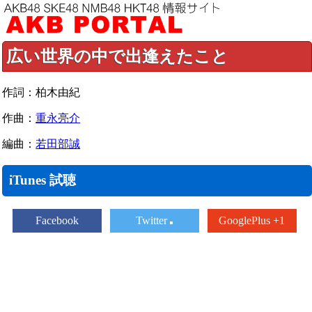
広い世界の中で出逢えたこと
作詞：柏木由紀
作曲：
重永亮介
編曲：
若田部誠
iTunes 試聴
Facebook
Twitter
GooglePlus +1