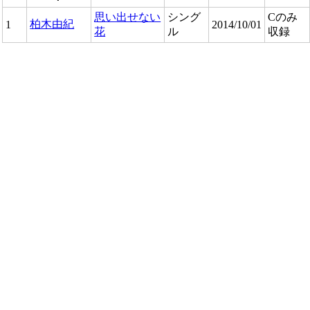
思い出せない
シング
Cのみ
柏木由紀
1
2014/10/01
花
ル
収録