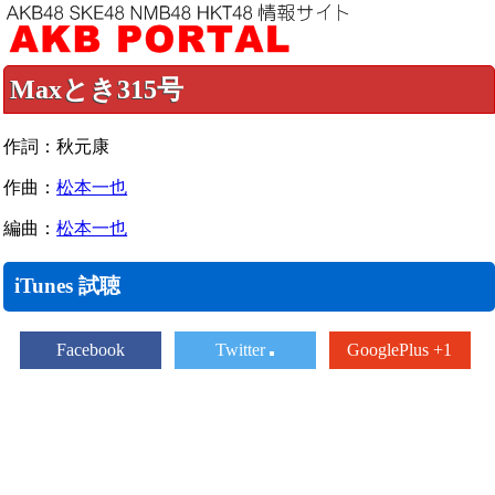
Maxとき315号
作詞：秋元康
作曲：
松本一也
編曲：
松本一也
iTunes 試聴
Facebook
Twitter
GooglePlus +1