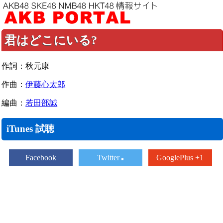
君はどこにいる?
作詞：秋元康
作曲：
伊藤心太郎
編曲：
若田部誠
iTunes 試聴
Facebook
Twitter
GooglePlus +1