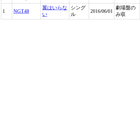
翼はいらな
シング
劇場盤の
1
NGT48
2016/06/01
い
ル
み収