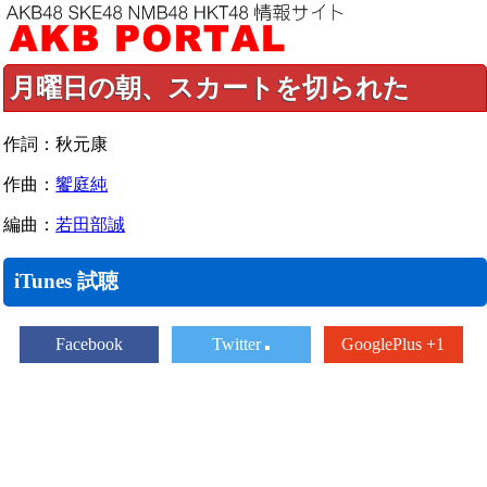
月曜日の朝、スカートを切られた
作詞：秋元康
作曲：
饗庭純
編曲：
若田部誠
iTunes 試聴
Facebook
Twitter
GooglePlus +1