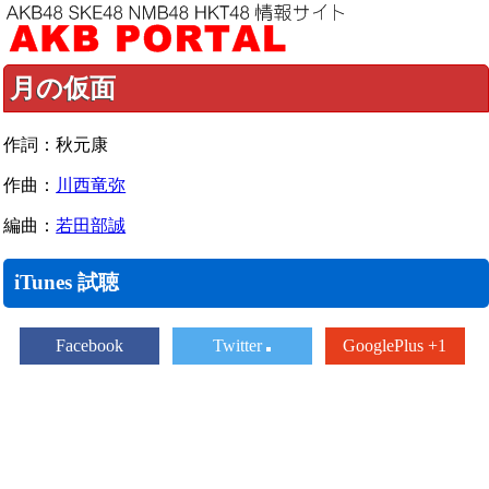
月の仮面
作詞：秋元康
作曲：
川西竜弥
編曲：
若田部誠
iTunes 試聴
Facebook
Twitter
GooglePlus +1