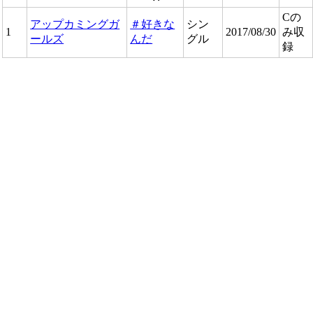
Cの
アップカミングガ
＃好きな
シン
1
2017/08/30
み収
ールズ
んだ
グル
録