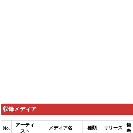
収録メディア
アーティ
備
メディア名
種類
リリース
No.
スト
考