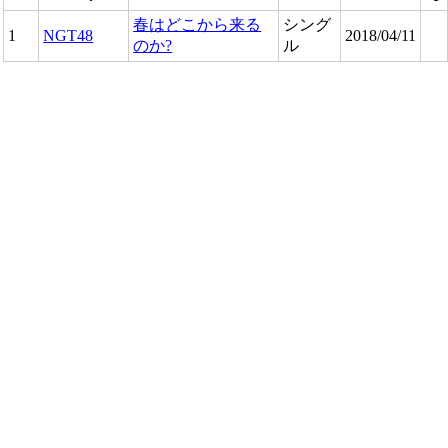
春はどこから来る
シング
1
NGT48
2018/04/11
のか?
ル