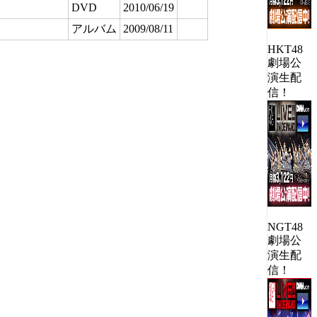
DVD
2010/06/19
アルバム
2009/08/11
HKT48
劇場公
演生配
信！
NGT48
劇場公
演生配
信！