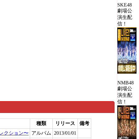
SKE48
劇場公
演生配
信！
NMB48
劇場公
演生配
信！
種類
リリース
備考
gs コレクション〜
アルバム
2013/01/01