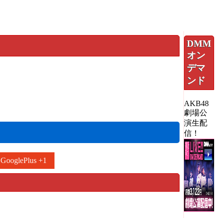
DMM
オン
デマ
ンド
AKB48
劇場公
演生配
信！
GooglePlus +1