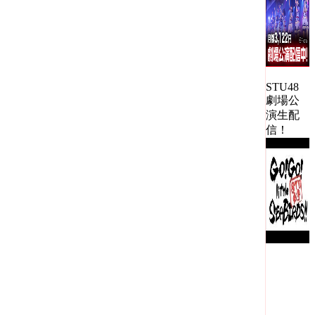
STU48
劇場公
演生配
信！