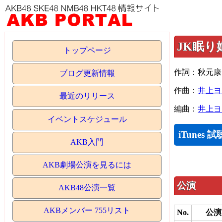
JK眠り
トップページ
作詞：秋元康
ブログ更新情報
作曲：
井上ヨ
最近のリリース
編曲：
井上ヨ
イベントスケジュール
iTunes 試
AKB入門
AKB劇場公演を見るには
公演
AKB48公演一覧
AKBメンバー 755リスト
No.
公演