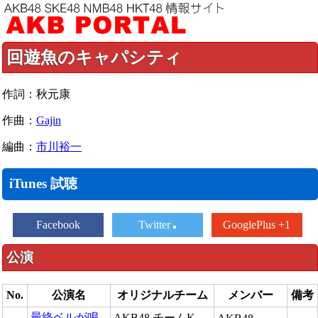
回遊魚のキャパシティ
作詞：秋元康
作曲：
Gajin
編曲：
市川裕一
iTunes 試聴
Facebook
Twitter
GooglePlus +1
公演
No.
公演名
オリジナルチーム
メンバー
備考
最終ベルが鳴
AKB48 チームK