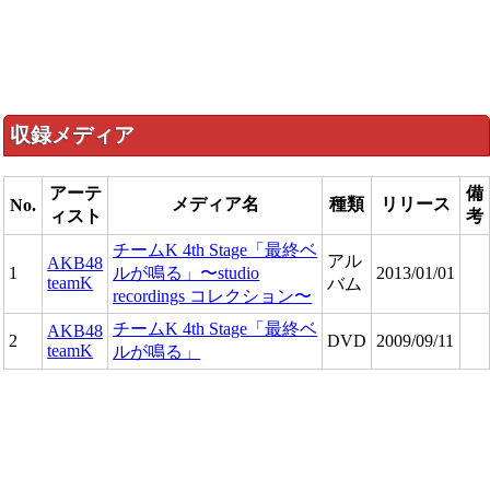
収録メディア
アーテ
備
メディア名
種類
リリース
No.
ィスト
考
チームK 4th Stage「最終ベ
アル
AKB48
1
ルが鳴る」〜studio
2013/01/01
teamK
バム
recordings コレクション〜
チームK 4th Stage「最終ベ
AKB48
2
DVD
2009/09/11
teamK
ルが鳴る」