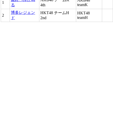
AKB48
1
teamK
る
4th
博多レジェン
HKT48 チームH
HKT48
2
teamH
ド
2nd