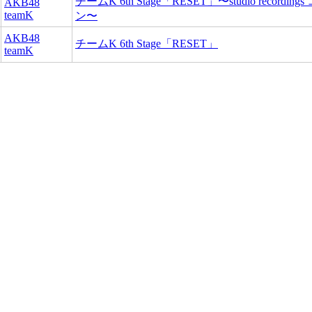
チームK 6th Stage「RESET」〜studio recordin
AKB48
teamK
ン〜
AKB48
チームK 6th Stage「RESET」
teamK