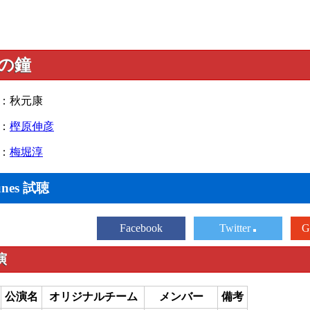
の鐘
：秋元康
：
樫原伸彦
：
梅堀淳
unes 試聴
Facebook
Twitter
G
演
公演名
オリジナルチーム
メンバー
備考