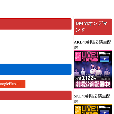
DMMオンデマ
ンド
AKB48劇場公演生配
信！
ooglePlus +1
SKE48劇場公演生配
信！