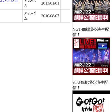
gs コレクショ
アルバ
2013/01/01
ム
アルバ
2010/08/07
ム
NGT48劇場公演生配
信！
STU48劇場公演生配
信！