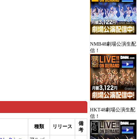
NMB48劇場公演生配
信！
HKT48劇場公演生配
信！
備
種類
リリース
考