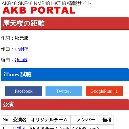
摩天楼の距離
作詞：秋元康
作曲：
小網準
編曲：
QuinN
iTunes 試聴
Facebook
Twitter
GooglePlus +1
公演
No.
公演名
オリジナルチーム
メンバー
備考
1
目撃者
AKB48 チームA 6th
AKB48 teamA