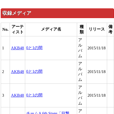
収録メディア
アーテ
種
備
メディア名
リリース
No.
ィスト
類
考
ア
ル
0と1の間
1
AKB48
2015/11/18
バ
ム
ア
ル
0と1の間
2
AKB48
2015/11/18
バ
ム
ア
ル
0と1の間
3
AKB48
2015/11/18
バ
ム
ア
チームA 6th Stage「目撃