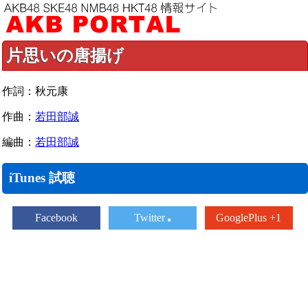
片思いの唐揚げ
作詞：秋元康
作曲：
若田部誠
編曲：
若田部誠
iTunes 試聴
Facebook
Twitter
GooglePlus +1