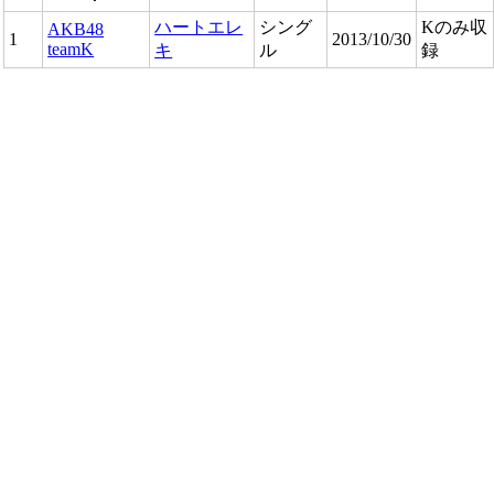
ハートエレ
シング
Kのみ収
AKB48
1
2013/10/30
teamK
キ
ル
録