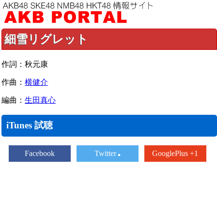
細雪リグレット
作詞：秋元康
作曲：
横健介
編曲：
生田真心
iTunes 試聴
Facebook
Twitter
GooglePlus +1