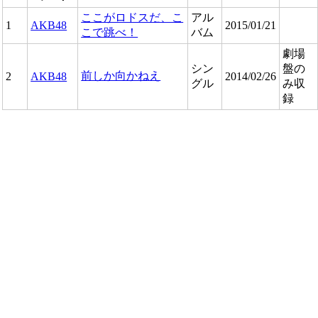
ここがロドスだ、こ
アル
1
AKB48
2015/01/21
こで跳べ！
バム
劇場
シン
盤の
前しか向かねえ
2
AKB48
2014/02/26
グル
み収
録