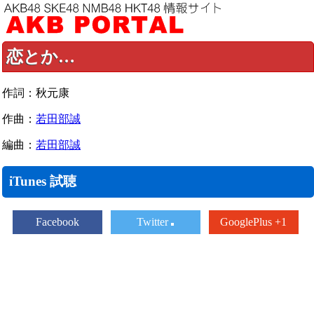
恋とか…
作詞：秋元康
作曲：
若田部誠
編曲：
若田部誠
iTunes 試聴
Facebook
Twitter
GooglePlus +1