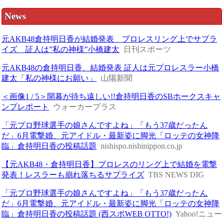
News
元AKB48倉持明日香が結婚発表 プロレスリング上でサプラ
イズ 証人は”私の神様”小橋建太
日刊スポーツ
元AKB48の倉持明日香、結婚発表 証人は元プロレスラー小橋
建太「私の神様にお願い」
山陽新聞
＜画像1 / 5＞開幕が待ち遠しい!!倉持明日香のSBホークスキャ
ンプレポート
ウォーカープラス
「元プロ野球選手の娘さんですよね」「もう37歳だったん
だ」6月電撃婚、元アイドル・最新姿に脚光「ロッテの女神降
臨」倉持明日香の投稿話題
nishispo.nishinippon.co.jp
【元AKB48・倉持明日香】プロレスのリング上で結婚を電撃
発表！レスラーも崩れ落ちるサプライズ
TBS NEWS DIG
「元プロ野球選手の娘さんですよね」「もう37歳だったん
だ」6月電撃婚、元アイドル・最新姿に脚光「ロッテの女神降
臨」倉持明日香の投稿話題 (西スポWEB OTTO!)
Yahoo!ニュ