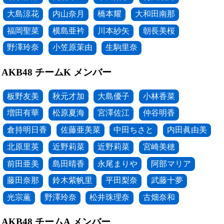
大島涼花
内山奈月
橋本耀
大和田南那
福岡聖菜
横島亜衿
川本紗矢
朝長美桜
野澤玲奈
小笠原茉由
生駒里奈
AKB48 チームK メンバー
板野友美
秋元才加
大島優子
小林香菜
増田有華
松原夏海
宮澤佐江
仲谷明香
倉持明日香
佐藤亜美菜
中田ちさと
内田眞由美
北原里英
近野莉菜
近野莉菜
宮崎美穂
前田亜美
島田晴香
永尾まりや
阿部マリア
藤田奈那
鈴木紫帆里
平田梨奈
武藤十夢
光宗薫
野澤玲奈
松井珠理奈
古畑奈和
AKB48 チームA メンバー