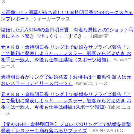
ス
＜画像5 / 5＞開幕が待ち遠しい!!倉持明日香のSBホークスキャ
ンプレポート
ウォーカープラス
結婚した元AKB48の倉持明日香、有名な男性との2ショット写
真にネット驚き「びっくり」「すてき」
山陽新聞
元ＡＫＢ・倉持明日香 リング上で結婚をサプライズ報告「こ
こで最初に発表しようと…」レスラー、観客からどよめき お
相手は一般人、今後も仕事は継続（スポーツ報知）
Yahoo!ニ
ュース
倉持明日香がリングで結婚発表！お相手は一般男性 証人は元
名レスラー（デイリースポーツ）
Yahoo!ニュース
元ＡＫＢ・倉持明日香 リング上で結婚をサプライズ報告「こ
こで最初に発表しようと…」レスラー、観客からどよめき お
相手は一般人、今後も仕事は継続 (スポーツ報知)
Yahoo!ニュ
ース
【元AKB48・倉持明日香】プロレスのリング上で結婚を電撃
発表！レスラーも崩れ落ちるサプライズ
TBS NEWS DIG