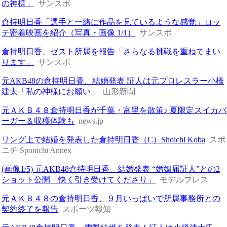
の神様」
サンスポ
倉持明日香「選手と一緒に作品を見ているような感覚」ロッ
テ密着映画を紹介（写真・画像 1/1）
サンスポ
倉持明日香、ゼスト所属を報告「さらなる挑戦を重ねてまい
ります」
サンスポ
元AKB48の倉持明日香、結婚発表 証人は元プロレスラー小橋
建太「私の神様にお願い」
山形新聞
元ＡＫＢ４８倉持明日香が千葉・富里を散策♪ 夏限定スイカバ
ーガー＆収穫体験も
news.jp
リング上で結婚を発表した倉持明日香（C）Shoichi Koba
スポ
ニチ Sponichi Annex
(画像1/5) 元AKB48倉持明日香、結婚発表 “婚姻届証人”との2
ショット公開「快く引き受けてくださり」
モデルプレス
元ＡＫＢ４８の倉持明日香、９月いっぱいで所属事務所との
契約終了を報告
スポーツ報知