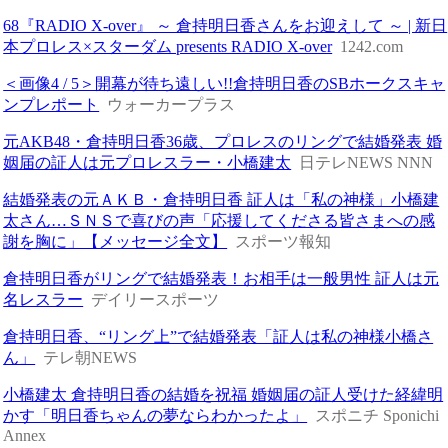
68『RADIO X-over』 ～ 倉持明日香さんをお迎えして ～ | 新日
本プロレス×スターダム presents RADIO X-over
1242.com
＜画像4 / 5＞開幕が待ち遠しい!!倉持明日香のSBホークスキャ
ンプレポート
ウォーカープラス
元AKB48・倉持明日香36歳、プロレスのリングで結婚発表 婚
姻届の証人は元プロレスラー・小橋建太
日テレNEWS NNN
結婚発表の元ＡＫＢ・倉持明日香 証人は「私の神様」小橋建
太さん…ＳＮＳで喜びの声「応援してくださる皆さまへの感
謝を胸に」【メッセージ全文】
スポーツ報知
倉持明日香がリングで結婚発表！お相手は一般男性 証人は元
名レスラー
デイリースポーツ
倉持明日香、“リング上”で結婚発表「証人は私の神様小橋さ
ん」
テレ朝NEWS
小橋建太 倉持明日香の結婚を祝福 婚姻届の証人受けた経緯明
かす「明日香ちゃんの夢ならわかったよ」
スポニチ Sponichi
Annex