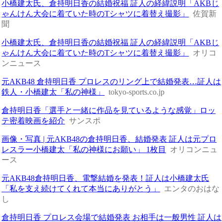
小橋建太氏、倉持明日香の結婚祝福 証人の経緯説明「AKBじ
ゃんけん大会に着ていた時のTシャツに着替え撮影」
佐賀新
聞
小橋建太氏、倉持明日香の結婚祝福 証人の経緯説明「AKBじ
ゃんけん大会に着ていた時のTシャツに着替え撮影」
オリコ
ンニュース
元AKB48 倉持明日香 プロレスのリング上で結婚発表…証人は
鉄人・小橋建太「私の神様」
tokyo-sports.co.jp
倉持明日香「選手と一緒に作品を見ているような感覚」ロッ
テ密着映画を紹介
サンスポ
画像・写真 | 元AKB48の倉持明日香、結婚発表 証人は元プロ
レスラー小橋建太「私の神様にお願い」 1枚目
オリコンニュ
ース
元AKB48倉持明日香、電撃結婚を発表！証人は小橋建太氏
「私を支え続けてくれて本当にありがとう」
エンタのおはな
し
倉持明日香 プロレス会場で結婚発表 お相手は一般男性 証人は