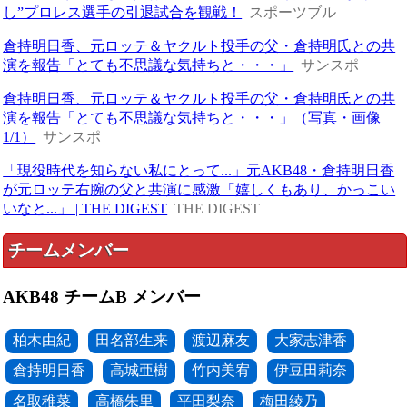
し”プロレス選手の引退試合を観戦！
スポーツブル
倉持明日香、元ロッテ＆ヤクルト投手の父・倉持明氏との共
演を報告「とても不思議な気持ちと・・・」
サンスポ
倉持明日香、元ロッテ＆ヤクルト投手の父・倉持明氏との共
演を報告「とても不思議な気持ちと・・・」（写真・画像
1/1）
サンスポ
「現役時代を知らない私にとって...」元AKB48・倉持明日香
が元ロッテ右腕の父と共演に感激「嬉しくもあり、かっこい
いなと...」 | THE DIGEST
THE DIGEST
チームメンバー
AKB48 チームB メンバー
柏木由紀
田名部生来
渡辺麻友
大家志津香
倉持明日香
高城亜樹
竹内美宥
伊豆田莉奈
名取稚菜
高橋朱里
平田梨奈
梅田綾乃