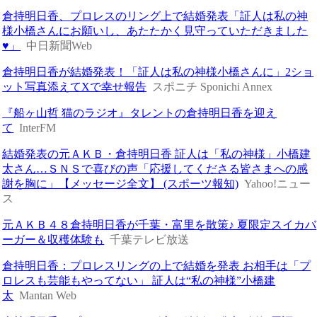
倉持明日香、プロレスのリング上で結婚発表「証人は私の神
様小橋さんにお願いし、あたたかく見守っていただきました
♥」
中日新聞Web
倉持明日香が結婚発表！「証人は私の神様小橋さんに」2ショ
ット写真添えてXで幸せ報告
スポニチ Sponichi Annex
『船ヶ山哲 猫のラジオ』タレントの倉持明日香を迎え
て
InterFM
結婚発表の元ＡＫＢ・倉持明日香 証人は「私の神様」小橋建
太さん…ＳＮＳで喜びの声「応援してくださる皆さまへの感
謝を胸に」【メッセージ全文】 (スポーツ報知)
Yahoo!ニュー
ス
元ＡＫＢ４８倉持明日香が千葉・富里を散策♪ 夏限定スイカバ
ーガー＆収穫体験も
千葉テレビ放送
倉持明日香：プロレスリングの上で結婚を発表 お相手は「プ
ロレスも芸能もやってない」 証人は“私の神様”小橋建
太
Mantan Web