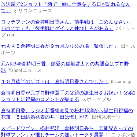
放送席で2ショット「隣で一緒に仕事をする日が訪れるなん
て」
オリコンニュース
ロッテファンの倉持明日香さん、前半戦は「ごめんなさい、
15点です」も「後半戦にグイッと伸びしろがある」
パ・リー
グ.com
元ＡＫＢ倉持明日香が９カ月ぶり公の場「緊張した」
日刊ス
ポーツ
元AKB48倉持明日香、熱愛の稲垣啓太との共通点はプロ野
球
Yahoo!ニュース
１０月後半のゲストは、倉持明日香さんでした！
tbsradio.jp
倉持明日香が元プロ野球選手の父親の誕生日をお祝い！父娘2
ショットに祝福のコメントが集まる
スポーツブル
倉持明日香、ラジオ新番組会見で松村邦洋から誕生日祝福の
花束 ５日結婚発表の井戸田は悔しがる
日刊スポーツ
スピードワゴン、松村邦洋、倉持明日香ら「芸能界きっての
野球ファン」が推しチームの熱いトークを展開！
ニッポン放