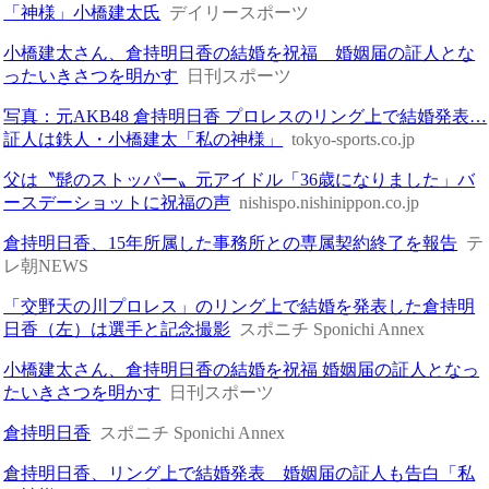
「神様」小橋建太氏
デイリースポーツ
小橋建太さん、倉持明日香の結婚を祝福 婚姻届の証人とな
ったいきさつを明かす
日刊スポーツ
写真：元AKB48 倉持明日香 プロレスのリング上で結婚発表…
証人は鉄人・小橋建太「私の神様」
tokyo-sports.co.jp
父は〝髭のストッパー〟元アイドル「36歳になりました」バ
ースデーショットに祝福の声
nishispo.nishinippon.co.jp
倉持明日香、15年所属した事務所との専属契約終了を報告
テ
レ朝NEWS
「交野天の川プロレス」のリング上で結婚を発表した倉持明
日香（左）は選手と記念撮影
スポニチ Sponichi Annex
小橋建太さん、倉持明日香の結婚を祝福 婚姻届の証人となっ
たいきさつを明かす
日刊スポーツ
倉持明日香
スポニチ Sponichi Annex
倉持明日香、リング上で結婚発表 婚姻届の証人も告白「私