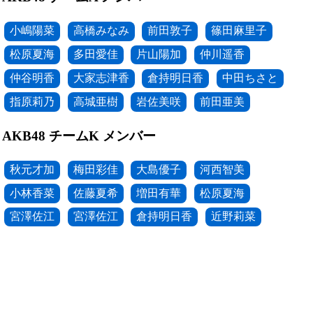
小嶋陽菜
高橋みなみ
前田敦子
篠田麻里子
松原夏海
多田愛佳
片山陽加
仲川遥香
仲谷明香
大家志津香
倉持明日香
中田ちさと
指原莉乃
高城亜樹
岩佐美咲
前田亜美
AKB48 チームK メンバー
秋元才加
梅田彩佳
大島優子
河西智美
小林香菜
佐藤夏希
増田有華
松原夏海
宮澤佐江
宮澤佐江
倉持明日香
近野莉菜