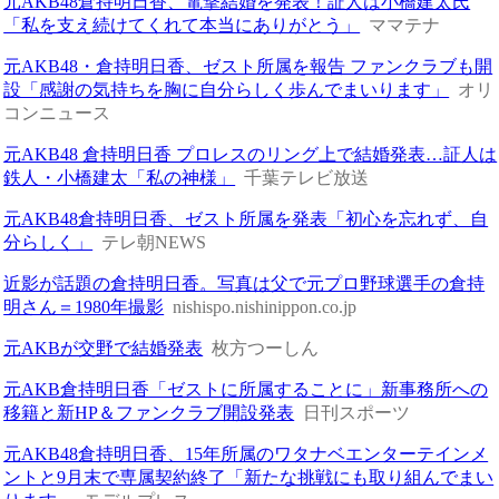
元AKB48倉持明日香、電撃結婚を発表！証人は小橋建太氏
「私を支え続けてくれて本当にありがとう」
ママテナ
元AKB48・倉持明日香、ゼスト所属を報告 ファンクラブも開
設「感謝の気持ちを胸に自分らしく歩んでまいります」
オリ
コンニュース
元AKB48 倉持明日香 プロレスのリング上で結婚発表…証人は
鉄人・小橋建太「私の神様」
千葉テレビ放送
元AKB48倉持明日香、ゼスト所属を発表「初心を忘れず、自
分らしく」
テレ朝NEWS
近影が話題の倉持明日香。写真は父で元プロ野球選手の倉持
明さん＝1980年撮影
nishispo.nishinippon.co.jp
元AKBが交野で結婚発表
枚方つーしん
元AKB倉持明日香「ゼストに所属することに」新事務所への
移籍と新HP＆ファンクラブ開設発表
日刊スポーツ
元AKB48倉持明日香、15年所属のワタナベエンターテインメ
ントと9月末で専属契約終了「新たな挑戦にも取り組んでまい