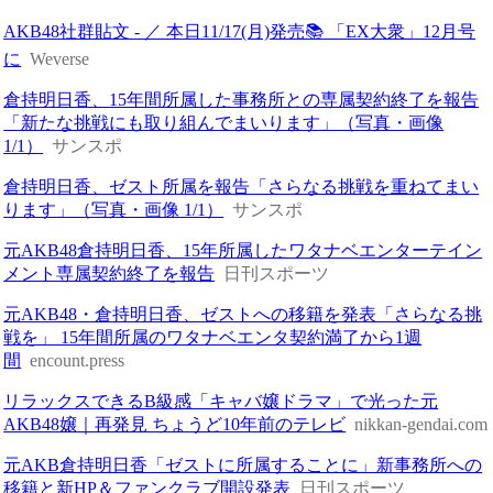
AKB48社群貼文 - ／ 本日11/17(月)発売📚 「EX大衆」12月号
に
Weverse
倉持明日香、15年間所属した事務所との専属契約終了を報告
「新たな挑戦にも取り組んでまいります」（写真・画像
1/1）
サンスポ
倉持明日香、ゼスト所属を報告「さらなる挑戦を重ねてまい
ります」（写真・画像 1/1）
サンスポ
元AKB48倉持明日香、15年所属したワタナベエンターテイン
メント専属契約終了を報告
日刊スポーツ
元AKB48・倉持明日香、ゼストへの移籍を発表「さらなる挑
戦を」 15年間所属のワタナベエンタ契約満了から1週
間
encount.press
リラックスできるB級感「キャバ嬢ドラマ」で光った元
AKB48嬢｜再発見 ちょうど10年前のテレビ
nikkan-gendai.com
元AKB倉持明日香「ゼストに所属することに」新事務所への
移籍と新HP＆ファンクラブ開設発表
日刊スポーツ