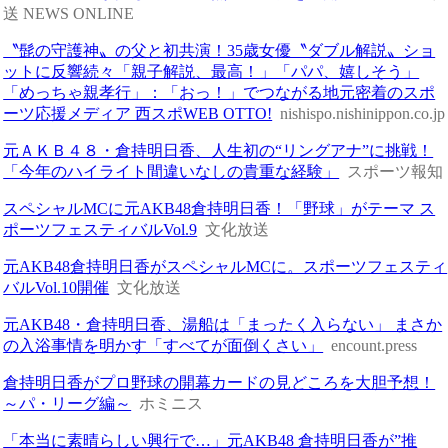
送 NEWS ONLINE
〝髭の守護神〟の父と初共演！35歳女優〝ダブル解説〟ショ
ットに反響続々「親子解説、最高！」「パパ、嬉しそう」
「めっちゃ親孝行」：「おっ！」でつながる地元密着のスポ
ーツ応援メディア 西スポWEB OTTO!
nishispo.nishinippon.co.jp
元ＡＫＢ４８・倉持明日香、人生初の“リングアナ”に挑戦！
「今年のハイライト間違いなしの貴重な経験」
スポーツ報知
スペシャルMCに元AKB48倉持明日香！「野球」がテーマ ス
ポーツフェスティバルVol.9
文化放送
元AKB48倉持明日香がスペシャルMCに。スポーツフェスティ
バルVol.10開催
文化放送
元AKB48・倉持明日香、湯船は「まったく入らない」 まさか
の入浴事情を明かす「すべてが面倒くさい」
encount.press
倉持明日香がプロ野球の開幕カードの見どころを大胆予想！
～パ・リーグ編～
ホミニス
「本当に素晴らしい興行で…」元AKB48 倉持明日香が”推