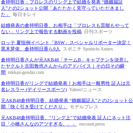
倉持明日香：プロレスのリング上で結婚を発表 “婚姻届証
人”との2ショット公開「あたたかく見守っていただきまし
た」
毎日キレイ
結婚発表の倉持明日香、お相手は「プロレスも芸能もやって
ない」リング上で報告する動画を投稿
日刊スポーツ
ロッテ 夏恒例イベント「BSW」スペシャルリポーター決定！
黒木芽依、倉持明日香ら9人
スポニチ Sponichi Annex
倉持明日香さんが元AKB48「チームB」キャプテンを決意し
たヤクルト古田敦也さんからのアドバイス｜その日その瞬
間
nikkan-gendai.com
倉持明日香がリングで結婚発表！お相手は一般男性 証人は元
名レスラー (デイリースポーツ)
Yahoo!ニュース
元AKB48倉持明日香、結婚発表 “婚姻届証人”との2ショット
開「快く引き受けてくださり」
モデルプレス
元AKB48倉持明日香、"リング上"で結婚発表 証人にネット注
目「小橋さんなのアツすぎる、、」
encount.press