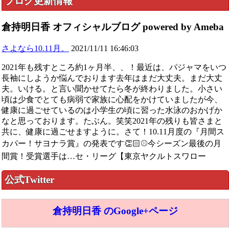
ブログ更新情報
倉持明日香 オフィシャルブログ powered by Ameba
さよなら10.11月。
2021/11/11 16:46:03
2021年も残すところ約1ヶ月半、、！最近は、パジャマをいつ
長袖にしようか悩んでおります去年はまだ大丈夫。まだ大丈
夫。いける。と言い聞かせてたら冬が終わりました。小さい
頃は少食でとても病弱で家族に心配をかけていましたが今、
健康に過ごせているのは小学生の頃に習った水泳のおかげか
なと思っております。たぶん。笑笑2021年の残りも皆さまと
共に、健康に過ごせますように。さて！10.11月度の『月間ス
カパー！サヨナラ賞』の発表です👏🏻⚾️今シーズン最後の月
間賞！受賞選手は…セ・リーグ【東京ヤクルトスワロー
公式Twitter
倉持明日香 のGoogle+ページ