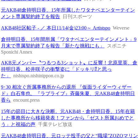
元AKB48倉持明日香、15年所属したワタナベエンターテイン
メント専属契約終了を報告
日刊スポーツ
AKB48社区帖子 - ／ 本日11/14(金)23:00～ Artistspo
Weverse
倉持明日香、15年間所属「ワタナベエンターテインメント」9
月末で専属契約終了を報告「新たな挑戦にも」
スポニチ
Sponichi Annex
AKB元メンバー〝つるつる3ショット〟に反響！北原里英、倉
持明日香、松井咲子の衝撃姿に「ドッキリ⁉と思っ
た」
nishispo.nishinippon.co.jp
9･30 相次ぐ所属事務所からの退所 『仮面ライダーウィザー
ド』白石隼也、『ラブライブ』斉藤朱夏、元AKB48倉持明日
香ら
encount.press
15年の節目に大きな決断。元AKB48・倉持明日香、15年在籍
した事務所から移籍発表！ファンから「ゼスト所属おめでと
う」と祝福の声
千葉テレビ放送
元AKB48倉持明日香、元ロッテ投手の父と“職場”ZOZOマリ