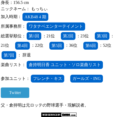
身長：156.5 cm
ニックネーム： もっちぃ
加入時期：
AKB48 4 期
所属事務所：
ワタナベエンターテイメント
総選挙順位：
第1回
：21位
第2回
：23位
第3回
：
21位
第4回
：22位
第5回
：36位
第6回
：52位
第7回
： 辞退
楽曲リスト：
倉持明日香 ユニット・ソロ楽曲リスト
参加ユニット：
フレンチ・キス
ガールズ・ING
Twitter
父・倉持明は元ロッテの野球選手・現解説者。