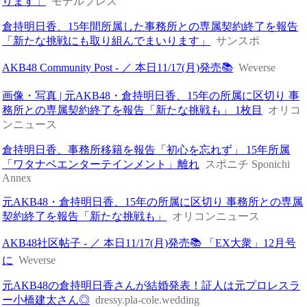
ります」
モデルプレス
倉持明日香、15年間所属した事務所との専属契約終了を報告
「新たな挑戦にも取り組んでまいります」
サンスポ
AKB48 Community Post - ／ 本日11/17(月)発売📚
Weverse
画像・写真 | 元AKB48・倉持明日香、15年の所属に区切り 事
務所との専属契約終了を報告「新たな挑戦も」 1枚目
オリコ
ンニュース
倉持明日香、事務所移籍を報告「初心を忘れず」 15年所属
「ワタナベエンターテインメント」離れ
スポニチ Sponichi
Annex
元AKB48・倉持明日香、15年の所属に区切り 事務所との専属
契約終了を報告「新たな挑戦も」
オリコンニュース
AKB48社区帖子 - ／ 本日11/17(月)発売📚 「EX大衆」12月号
に
Weverse
元AKB48の倉持明日香さんが結婚発表！証人は元プロレスラ
ー小橋建太さん◎
dressy.pla-cole.wedding