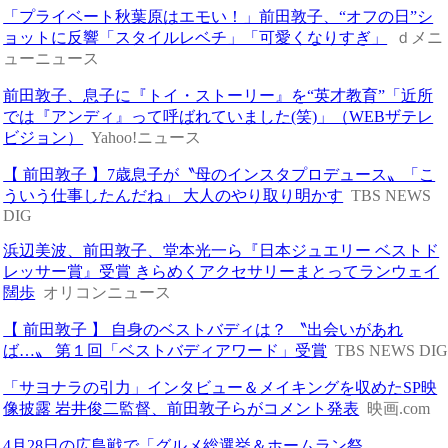
「プライベート秋葉原はエモい！」前田敦子、“オフの日”シ
ョットに反響「スタイルレベチ」「可愛くなりすぎ」
ｄメニ
ューニュース
前田敦子、息子に『トイ・ストーリー』を“英才教育”「近所
では『アンディ』って呼ばれていました(笑)」（WEBザテレ
ビジョン）
Yahoo!ニュース
【 前田敦子 】7歳息子が〝母のインスタプロデュース〟「こ
ういう仕事したんだね」 大人のやり取り明かす
TBS NEWS
DIG
浜辺美波、前田敦子、堂本光一ら『日本ジュエリー ベストド
レッサー賞』受賞 きらめくアクセサリーまとってランウェイ
闊歩
オリコンニュース
【 前田敦子 】 自身のベストバディは？ 〝出会いがあれ
ば…〟 第１回「ベストバディアワード」受賞
TBS NEWS DI
「サヨナラの引力」インタビュー＆メイキングを収めたSP映
像披露 岩井俊二監督、前田敦子らがコメント発表
映画.com
4月28日の広島戦で「グルメ総選挙＆ホームラン祭