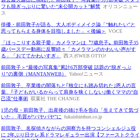
フも脱ぎっぷりに驚いた“未公開カット”解禁
オリコンニュー
ス
俳優・前田敦子が語る、大人ボディメイク論「“触れたい”と
思ってもらえる身体を目指しました」＜後編＞
VOCE
「ほっこりする親子愛」カメラマンは〝7歳息子〟前田敦子35
歳バースデー動画に反響続々「カメラマンのかわいい声がす
る」「おててかわいすぎ」
西スポWEB OTTO!
前田敦子＞“最後の写真集”累計6万部突破 話題の“脱ぎっぷ
り”の裏側（MANTANWEB）
Yahoo!ニュース
前田敦子、卒業後の闇落ちと｢独立にも踏み切れた｣恩人の言
葉、｢子どもがいるからって肩身を狭くしない｣働くママの“自
己流”仕事術
双葉社 THE CHANGE
1児の母・前田敦子、出産後の抜け毛を告白「生えてきて気づ
いた」 毛質が“パヤパヤ”に
fukuishimbun.co.jp
前田敦子、名探偵さながらの洞察力を持つコンシェルジュ役
に 2年ぶり日テレ系ドラマレギュラー出演【ファーストクライ