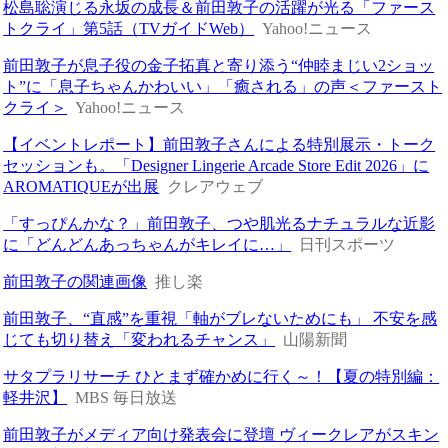
松島聡演じる永坂の成長＆前田敦子の活躍が光る「ファース
トクライ」第5話（TVガイドWeb）
Yahoo!ニュース
前田敦子が息子役の金子拓真と寄り添う“仲睦まじい2ショッ
ト”に「息子ちゃんかわいい」「癒される」の声＜ファースト
クライ＞
Yahoo!ニュース
【イベントレポート】前田敦子さんによる特別展示・トーク
セッションも。「Designer Lingerie Arcade Store Edit 2026」に
AROMATIQUEが出展
クレアウェブ
「すっぴんかな？」前田敦子、つや肌光るナチュラルな近影
に「どんどんあっちゃんがキレイに…」
日刊スポーツ
前田敦子の関連画像
推し楽
前田敦子、“直感”を重視「軸がブレないためにも」 不安を感
じても切り替え「変われるチャンス」
山陽新聞
サタプラリサーチ ひとまず確かめに行く～！【夏の特別編：
軽井沢】
MBS 毎日放送
前田敦子がメディア向け発表会に登壇 ヴィークレアがスキン