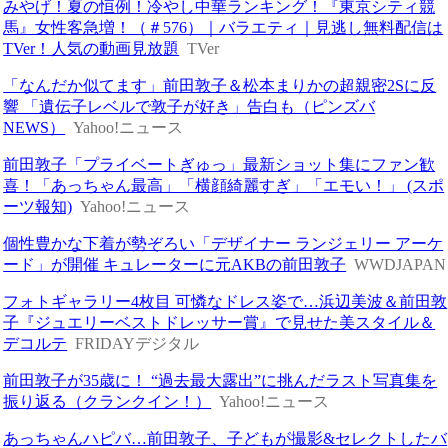
みやげ！夏の恒例！冷やし中華ランキング！『東京シティ競
馬』女性客急増！（＃576）｜バラエティ｜見逃し無料配信は
TVer！人気の動画見放題
TVer
「なんだか似てます」前田敦子＆松本まりかの超親密2Sに反
響 「遺伝子レベルで敦子が好き」告白も（ピンズバ
NEWS）
Yahoo!ニュース
前田敦子「プライベートぎゅっ」最新ショット集にファン歓
喜！「あっちゃん最高」「横顔綺麗すぎ」「エモい！」 (スポ
ーツ報知)
Yahoo!ニュース
個性豊かな下着が勢ぞろい「デザイナー ランジェリー アーケ
ード」が開催 キュレーターに元AKBの前田敦子
WWDJAPAN
フォトギャラリー4枚目 可憐なドレス姿で…浜辺美波＆前田敦
子『ジュエリーベストドレッサー賞』で見せた美スタイル＆
デコルテ
FRIDAYデジタル
前田敦子が35歳に！ “過去最大露出”に挑んだラスト写真集を
振り返る（クランクイン！）
Yahoo!ニュース
あっちゃんハピバ…前田敦子、子どもが撮影&セレクトしたバ