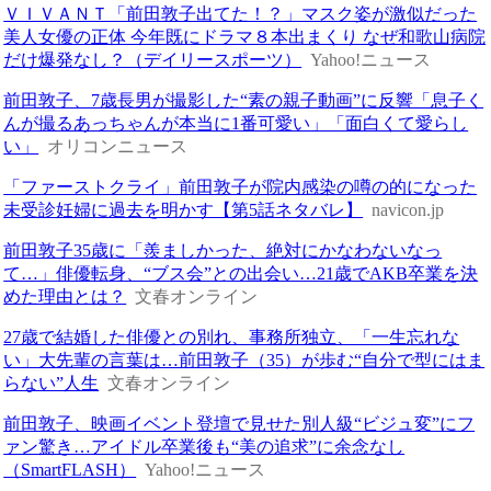
ＶＩＶＡＮＴ「前田敦子出てた！？」マスク姿が激似だった
美人女優の正体 今年既にドラマ８本出まくり なぜ和歌山病院
だけ爆発なし？（デイリースポーツ）
Yahoo!ニュース
前田敦子、7歳長男が撮影した“素の親子動画”に反響「息子く
んが撮るあっちゃんが本当に1番可愛い」「面白くて愛らし
い」
オリコンニュース
「ファーストクライ」前田敦子が院内感染の噂の的になった
未受診妊婦に過去を明かす【第5話ネタバレ】
navicon.jp
前田敦子35歳に「羨ましかった、絶対にかなわないなっ
て…」俳優転身、“ブス会”との出会い…21歳でAKB卒業を決
めた理由とは？
文春オンライン
27歳で結婚した俳優との別れ、事務所独立、「一生忘れな
い」大先輩の言葉は…前田敦子（35）が歩む“自分で型にはま
らない”人生
文春オンライン
前田敦子、映画イベント登壇で見せた別人級“ビジュ変”にフ
ァン驚き…アイドル卒業後も“美の追求”に余念なし
（SmartFLASH）
Yahoo!ニュース