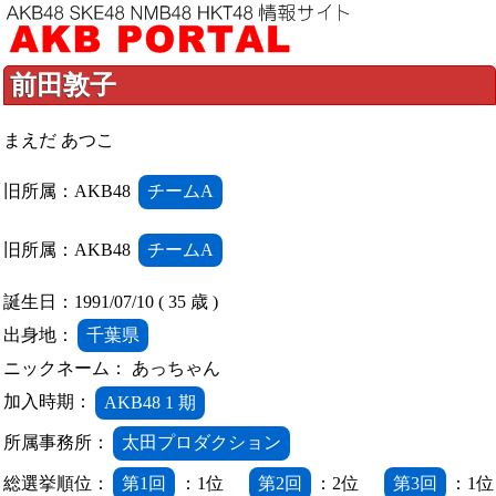
前田敦子
まえだ あつこ
旧所属：AKB48
チームA
旧所属：AKB48
チームA
誕生日：1991/07/10 ( 35 歳 )
出身地：
千葉県
ニックネーム： あっちゃん
加入時期：
AKB48 1 期
所属事務所：
太田プロダクション
総選挙順位：
第1回
：1位
第2回
：2位
第3回
：1位