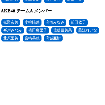
AKB48 チームA メンバー
板野友美
小嶋陽菜
高橋みなみ
前田敦子
峯岸みなみ
篠田麻里子
佐藤亜美菜
藤江れいな
北原里英
宮崎美穂
高城亜樹