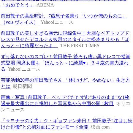
「おめでとう」
ABEMA
前田敦子の高級時計、7歳息子名乗り「いつか俺のものに」
（vois ヴォイス）
Yahoo!ニュース
前田敦子の美しすぎる胸元に視線集中！大胆なベアトップド
レスで見せたデコルテ＆抜群のスタイルに松本まりかも「ほ
んっと～に綺麗だったよ」
THE FIRST TIMES
ずり落ちないのスゴい！前田敦子 後ろも凄い黒ドレスで授賞
式登場 同席女優も「ほんっと～に綺麗♥」３４歳の魅力溢れ
る
Yahoo!ニュース
芸能活動20年の前田敦子さん 「休むけど、やめない」生き方
とは
朝日新聞
画像・写真 | 前田敦子、ベッドでたたずむ“ありのまま”な1枚
過去最大露出にも挑戦した写真集から中面公開 1枚目
オリコ
ンニュース
「サヨナラの引力」ク・ギョファン来日！ 前田敦子“注目し続
けた俳優”との初対面にファンモード全開
映画.com