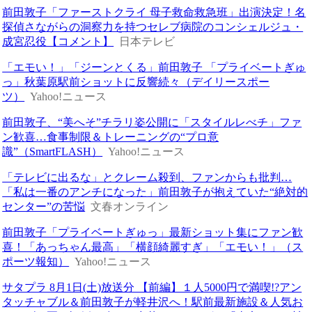
前田敦子「ファーストクライ 母子救命救急班」出演決定！名
探偵さながらの洞察力を持つセレブ病院のコンシェルジュ・
成宮忍役【コメント】
日本テレビ
「エモい！」「ジーンとくる」前田敦子 「プライベートぎゅ
っ」秋葉原駅前ショットに反響続々（デイリースポー
ツ）
Yahoo!ニュース
前田敦子、“美へそ”チラリ姿公開に「スタイルレべチ」ファ
ン歓喜…食事制限＆トレーニングの“プロ意
識”（SmartFLASH）
Yahoo!ニュース
「テレビに出るな」とクレーム殺到、ファンからも批判…
「私は一番のアンチになった」前田敦子が抱えていた“絶対的
センター”の苦悩
文春オンライン
前田敦子「プライベートぎゅっ」最新ショット集にファン歓
喜！「あっちゃん最高」「横顔綺麗すぎ」「エモい！」（ス
ポーツ報知）
Yahoo!ニュース
サタプラ 8月1日(土)放送分 【前編】１人5000円で満喫!?アン
タッチャブル＆前田敦子が軽井沢へ！駅前最新施設＆人気お