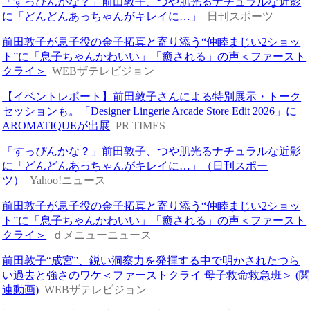
「すっぴんかな？」前田敦子、つや肌光るナチュラルな近影
に「どんどんあっちゃんがキレイに…」
日刊スポーツ
前田敦子が息子役の金子拓真と寄り添う“仲睦まじい2ショッ
ト”に「息子ちゃんかわいい」「癒される」の声＜ファースト
クライ＞
WEBザテレビジョン
【イベントレポート】前田敦子さんによる特別展示・トーク
セッションも。「Designer Lingerie Arcade Store Edit 2026」に
AROMATIQUEが出展
PR TIMES
「すっぴんかな？」前田敦子、つや肌光るナチュラルな近影
に「どんどんあっちゃんがキレイに…」（日刊スポー
ツ）
Yahoo!ニュース
前田敦子が息子役の金子拓真と寄り添う“仲睦まじい2ショッ
ト”に「息子ちゃんかわいい」「癒される」の声＜ファースト
クライ＞
ｄメニューニュース
前田敦子“成宮”、鋭い洞察力を発揮する中で明かされたつら
い過去と強さのワケ＜ファーストクライ 母子救命救急班＞ (
連動画)
WEBザテレビジョン