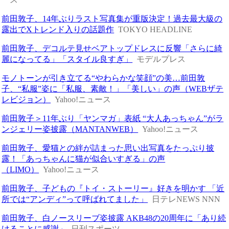
前田敦子、14年ぶりラスト写真集が重版決定！過去最大級の
露出でXトレンド入りの話題作
TOKYO HEADLINE
前田敦子、デコルテ見せベアトップドレスに反響「さらに綺
麗になってる」「スタイル良すぎ」
モデルプレス
モノトーンが引き立てる“やわらかな笑顔”の美…前田敦
子、“私服”姿に「私服、素敵！」「美しい」の声（WEBザテ
レビジョン）
Yahoo!ニュース
前田敦子＞11年ぶり「ヤンマガ」表紙 “大人あっちゃん”がラ
ンジェリー姿披露（MANTANWEB）
Yahoo!ニュース
前田敦子、愛猫との絆が詰まった思い出写真をたっぷり披
露！「あっちゃんに猫が似合いすぎる」の声
（LIMO）
Yahoo!ニュース
前田敦子、子どもの『トイ・ストーリー』好きを明かす 「近
所では“アンディ”って呼ばれてました」
日テレNEWS NNN
前田敦子、白ノースリーブ姿披露 AKB48の20周年に「あり続
けることに感謝」
日刊スポーツ