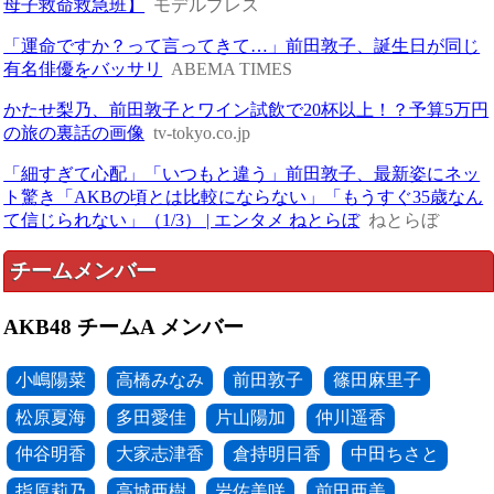
母子救命救急班】
モデルプレス
「運命ですか？って言ってきて…」前田敦子、誕生日が同じ
有名俳優をバッサリ
ABEMA TIMES
かたせ梨乃、前田敦子とワイン試飲で20杯以上！？予算5万円
の旅の裏話の画像
tv-tokyo.co.jp
「細すぎて心配」「いつもと違う」前田敦子、最新姿にネッ
ト驚き「AKBの頃とは比較にならない」「もうすぐ35歳なん
て信じられない」（1/3） | エンタメ ねとらぼ
ねとらぼ
チームメンバー
AKB48 チームA メンバー
小嶋陽菜
高橋みなみ
前田敦子
篠田麻里子
松原夏海
多田愛佳
片山陽加
仲川遥香
仲谷明香
大家志津香
倉持明日香
中田ちさと
指原莉乃
高城亜樹
岩佐美咲
前田亜美