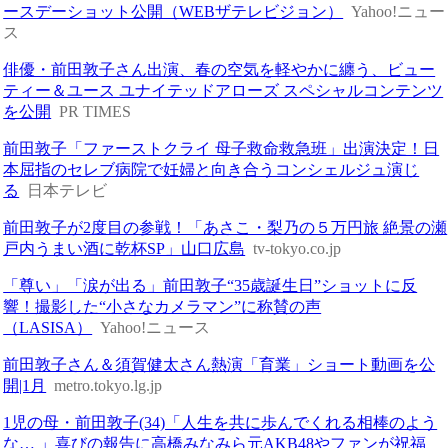
ースデーショット公開（WEBザテレビジョン）
Yahoo!ニュー
ス
俳優・前田敦子さん出演、春の空気を軽やかに纏う、ビュー
ティー＆ユース ユナイテッドアローズ スペシャルコンテンツ
を公開
PR TIMES
前田敦子「ファーストクライ 母子救命救急班」出演決定！日
本屈指のセレブ病院で妊婦と向き合うコンシェルジュ演じ
る
日本テレビ
前田敦子が2度目の参戦！「あさこ・梨乃の５万円旅 絶景の瀬
戸内うまい酒に乾杯SP」山口広島
tv-tokyo.co.jp
「尊い」「涙が出る」前田敦子“35歳誕生日”ショットに反
響！撮影した“小さなカメラマン”に称賛の声
（LASISA）
Yahoo!ニュース
前田敦子さん＆須賀健太さん熱演「育業」ショート動画を公
開|1月
metro.tokyo.lg.jp
1児の母・前田敦子(34)「人生を共に歩んでくれる相棒のよう
な… 」喜びの報告に高橋みなみら元AKB48やファンが祝福