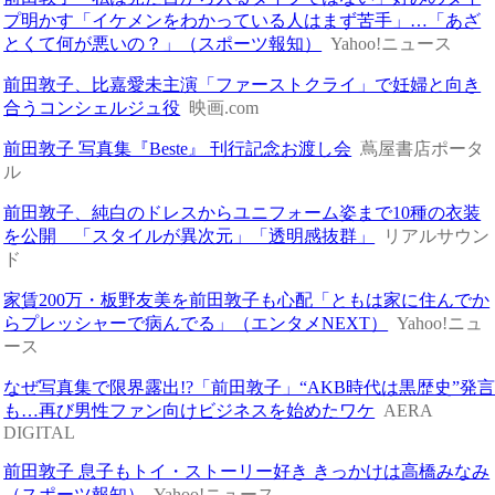
プ明かす「イケメンをわかっている人はまず苦手」…「あざ
とくて何が悪いの？」（スポーツ報知）
Yahoo!ニュース
前田敦子、比嘉愛未主演「ファーストクライ」で妊婦と向き
合うコンシェルジュ役
映画.com
前田敦子 写真集『Beste』 刊行記念お渡し会
蔦屋書店ポータ
ル
前田敦子、純白のドレスからユニフォーム姿まで10種の衣装
を公開 「スタイルが異次元」「透明感抜群」
リアルサウン
ド
家賃200万・板野友美を前田敦子も心配「ともは家に住んでか
らプレッシャーで病んでる」（エンタメNEXT）
Yahoo!ニュ
ース
なぜ写真集で限界露出!?「前田敦子」“AKB時代は黒歴史”発
も…再び男性ファン向けビジネスを始めたワケ
AERA
DIGITAL
前田敦子 息子もトイ・ストーリー好き きっかけは高橋みなみ
（スポーツ報知）
Yahoo!ニュース