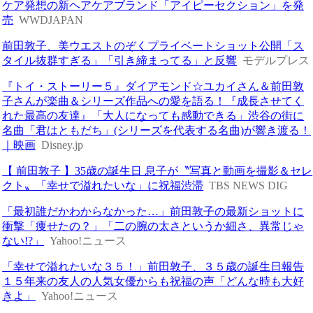
ケア発想の新ヘアケアブランド「アイピーセクション」を発
売
WWDJAPAN
前田敦子、美ウエストのぞくプライベートショット公開「ス
タイル抜群すぎる」「引き締まってる」と反響
モデルプレス
『トイ・ストーリー５』ダイアモンド☆ユカイさん＆前田敦
子さんが楽曲＆シリーズ作品への愛を語る！『成長させてく
れた最高の友達』「大人になっても感動できる」渋谷の街に
名曲「君はともだち」(シリーズを代表する名曲)が響き渡る！
｜映画
Disney.jp
【 前田敦子 】35歳の誕生日 息子が〝写真と動画を撮影＆セレ
クト〟「幸せで溢れたいな」に祝福渋滞
TBS NEWS DIG
「最初誰だかわからなかった…」前田敦子の最新ショットに
衝撃「痩せたの？」「二の腕の太さというか細さ、異常じゃ
ない!?」
Yahoo!ニュース
「幸せで溢れたいな３５！」前田敦子、３５歳の誕生日報告
１５年来の友人の人気女優からも祝福の声「どんな時も大好
きよ」
Yahoo!ニュース