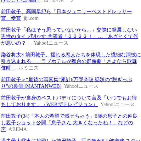
前田敦子、高岡早紀ら「日本ジュエリーベストドレッサー
賞」受賞
jiji.com
前田敦子「私はそう思っていないから…」交際に発展しない
男性のタイプ明かす 共演者「ええええ！」…「あざとくて何
が悪いの？」
Yahoo!ニュース
染谷将太× 前田敦子、揺れる恋人たちを体現した繊細な演技
引き込まれる――ラブホテルが舞台の群像劇「さよなら歌舞
伎町」
ホミニス
前田敦子＞“最後の写真集”累計6万部突破 話題の“脱ぎっぷ
り”の裏側 (MANTANWEB)
Yahoo!ニュース
前田敦子が自身のベストバディについて言及「いつでもお待
ちしております」（WEBザテレビジョン）
Yahoo!ニュース
前田敦子(34)「本人の希望で載せちゃう」6歳の息子との仲良
し親子ショット公開「息子さん 大きくなったね！」などの
声
ABEMA
過去最大露出に挑戦した前田敦子、写真集が5万部突破 スタッ