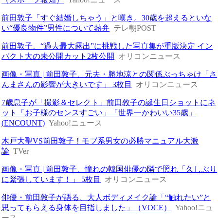
前田敦子「すぐ結婚しちゃう」と嘆き。30歳を超えるといな
い“優良物件”男性について熱弁
テレ朝POST
前田敦子、“過去最大露出”に挑戦した写真集が重版決定 イン
パクト大の未公開カット2枚公開
オリコンニュース
画像・写真 | 前田敦子、元夫・勝地涼との関係ぶっちゃけ「さ
んまさんの影響が大きいです」 3枚目
オリコンニュース
7歳息子が「撮影＆セレクト」前田敦子の誕生日ショットにネ
ット「お子様のセンスすごい」「世界一かわいい35歳」
(ENCOUNT)
Yahoo!ニュース
木戸大聖VS前田敦子！モブ系男女の必勝マニュアル大激
論
TVer
画像・写真 | 前田敦子、憧れの韓国俳優の隣で照れ「久しぶり
に緊張しています！」 5枚目
オリコンニュース
俳優・前田敦子が語る、大人ボディメイク論「“触れたい”と
思ってもらえる身体を目指しました」（VOCE）
Yahoo!ニュ
ース