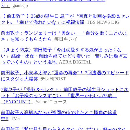
り」
giants.jp
【 前田敦子 】35歳の誕生日 息子が〝写真と動画を撮影＆セレ
クト〟「幸せで溢れたいな」に祝福渋滞
TBS NEWS DIG
前田敦子：ランジェリーは「奥深い」 「自分を磨くことのよ
さ」を知ってもらえたら
毎日キレイ
〈きょう35歳〉前田敦子「今は恋愛をする気がまったくな
い」 結婚・出産・離婚を経てたどり着いた「苦しみは過ぎ去
っていくもの」という境地
AERA DIGITAL
前田敦子、小泉孝太郎と“運命の再会”！ 2回遭遇のエピソード
にスタジオ大爆笑
テレ朝POST
7歳息子が「撮影＆セレクト」前田敦子の誕生日ショットにネ
ット「お子様のセンスすごい」「世界一かわいい35歳」
（ENCOUNT）
Yahoo!ニュース
前田敦子＆高橋みなみが福岡の街で出たとこ勝負の珍道
中!!
TVer
前田敦子「私は見た目から入るタイプではない」好みのタイ