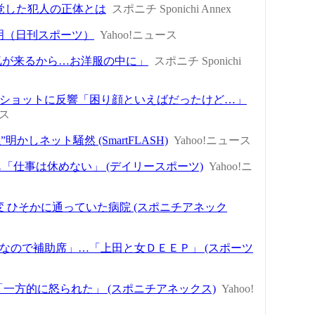
覚した犯人の正体とは
スポニチ Sponichi Annex
明（日刊スポーツ）
Yahoo!ニュース
気が来るから…お洋服の中に」
スポニチ Sponichi
〟ショットに反響「困り顔といえばだったけど…」
ース
ネット騒然 (SmartFLASH)
Yahoo!ニュース
「仕事は休めない」 (デイリースポーツ)
Yahoo!ニ
 ひそかに通っていた病院 (スポニチアネック
なので補助席」…「上田と女ＤＥＥＰ」 (スポーツ
一方的に怒られた」 (スポニチアネックス)
Yahoo!