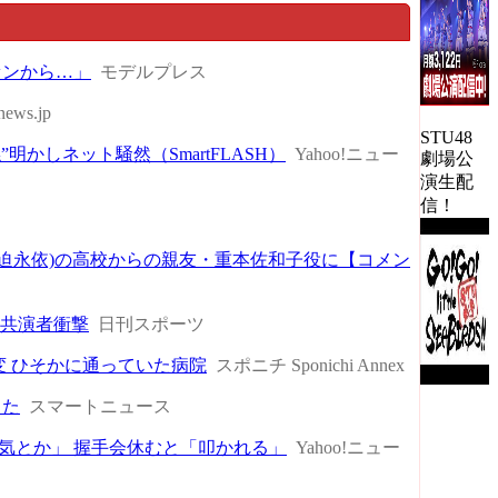
ァンから…」
モデルプレス
news.jp
STU48
かしネット騒然（SmartFLASH）
Yahoo!ニュー
劇場公
演生配
信！
迫永依)の高校からの親友・重本佐和子役に【コメン
」共演者衝撃
日刊スポーツ
変 ひそかに通っていた病院
スポニチ Sponichi Annex
った
スマートニュース
き気とか」 握手会休むと「叩かれる」
Yahoo!ニュー