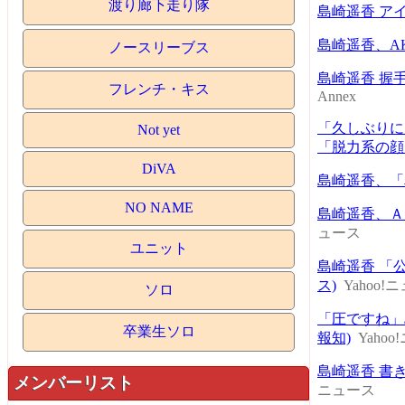
渡り廊下走り隊
島崎遥香 ア
島崎遥香、A
ノースリーブス
島崎遥香 握
フレンチ・キス
Annex
「久しぶりに
Not yet
「脱力系の顔
DiVA
島崎遥香、「車
NO NAME
島崎遥香、Ａ
ュース
ユニット
島崎遥香 「
ス)
Yahoo!
ソロ
「圧ですね」
卒業生ソロ
報知)
Yaho
島崎遥香 書
メンバーリスト
ニュース