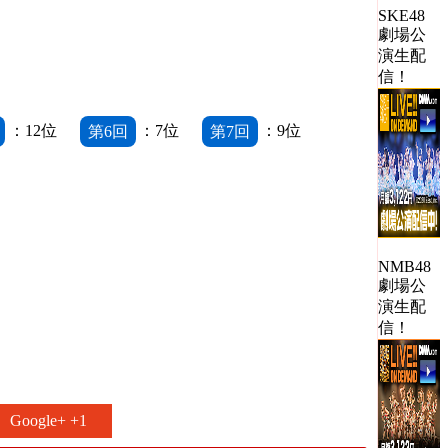
SKE48
劇場公
演生配
信！
：12位
第6回
：7位
第7回
：9位
NMB48
劇場公
演生配
信！
Google+ +1