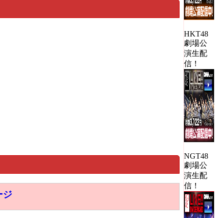
HKT48
劇場公
演生配
信！
NGT48
劇場公
演生配
信！
ージ