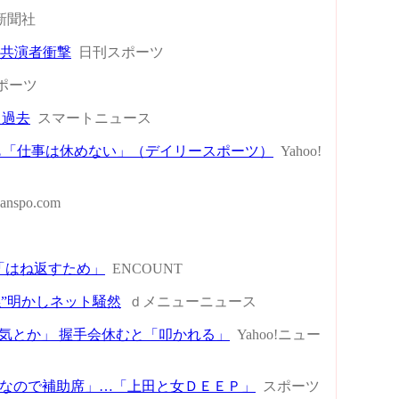
新聞社
」共演者衝撃
日刊スポーツ
ポーツ
た過去
スマートニュース
も「仕事は休めない」（デイリースポーツ）
Yahoo!
sanspo.com
鏡「はね返すため」
ENCOUNT
”明かしネット騒然
ｄメニューニュース
き気とか」 握手会休むと「叩かれる」
Yahoo!ニュー
なので補助席」…「上田と女ＤＥＥＰ」
スポーツ