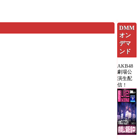
DMM
オン
デマ
ンド
AKB48
劇場公
演生配
信！