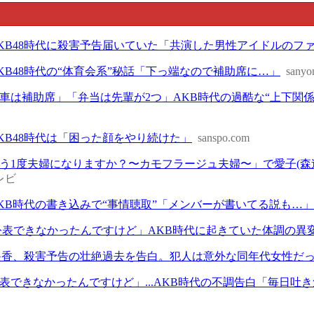
KB48時代に殺害予告届いていた「共演した男性アイドルのフ
KB48時代の“体育会系”秘話「下っ端なので補助席に…」
sanyo
車は補助席」「弁当は先輩が2つ」AKB時代の過酷な“上下関係”明
KB48時代は「困った顔をやり続けた」
sanspo.com
う1度夫婦になりますか？〜カモフラージュ夫婦〜」で愛子(森
レビ
KB時代の書き込みで“事情聴取”「メンバーが書いてる説も…
公表できなかったんですけど」AKB時代に起きていた体調の異
遥香、殺害予告の壮絶過去を告白。犯人は意外な同年代女性だ
表できなかったんですけど」...AKB時代の不調告白「毎日吐