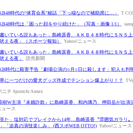
KB48時代の“体育会系”秘話「下っ端なので補助席に…」
T 
KB48時代は「困った顔をやり続けた」（写真・画像 1/1）
sans
書いている説もあった」島崎遥香、ＡＫＢ４８時代にＳＮＳ上
吠える夜」（スポーツ報知）
Yahoo!ニュース
書いている説もあった」島崎遥香、ＡＫＢ４８時代にＳＮＳ上
吠える夜」
読売新聞
KB時代に殺害予告「劇場公演の○月○日に殺します」犯人も判明 
界に一つだけの愛犬グッズ作成でテンション爆上がり！？
TVe
ニチ Sponichi Annex
原樹W主演『未婚詐欺』に島崎遥香、和内璃乃、押田岳が出演
!ニュース
見た」塩対応でブレイクから14年…島崎遥香〝雰囲気ガラリ
「迫真の演技楽しみ」 (西スポWEB OTTO!)
Yahoo!ニュース