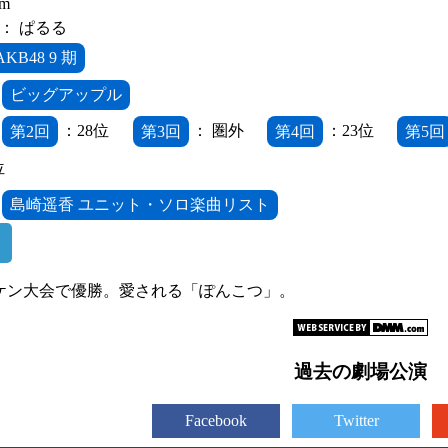
cm
： ぱるる
AKB48 9 期
ビッグアップル
第2回
：28位
第3回
： 圏外
第4回
：23位
第5回
8位
島崎遥香 ユニット・ソロ楽曲リスト
ケン大会で優勝。愛される「ぽんこつ」。
過去の劇場公演
Facebook
Twitter