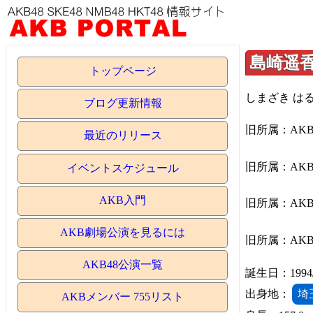
島崎遥
トップページ
しまざき は
ブログ更新情報
旧所属：AKB
最近のリリース
旧所属：AKB
イベントスケジュール
AKB入門
旧所属：AKB
AKB劇場公演を見るには
旧所属：AKB
AKB48公演一覧
誕生日：1994/03
出身地：
埼
AKBメンバー 755リスト