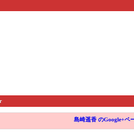
r
島崎遥香 のGoogle+ペ