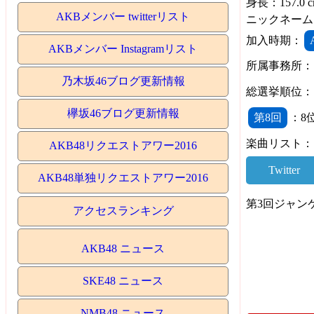
身長：157.0 
AKBメンバー twitterリスト
ニックネーム
加入時期：
AKBメンバー Instagramリスト
所属事務所：
乃木坂46ブログ更新情報
総選挙順位：
欅坂46ブログ更新情報
第8回
：
楽曲リスト：
AKB48リクエストアワー2016
Twitter
AKB48単独リクエストアワー2016
第3回ジャン
アクセスランキング
AKB48 ニュース
SKE48 ニュース
NMB48 ニュース