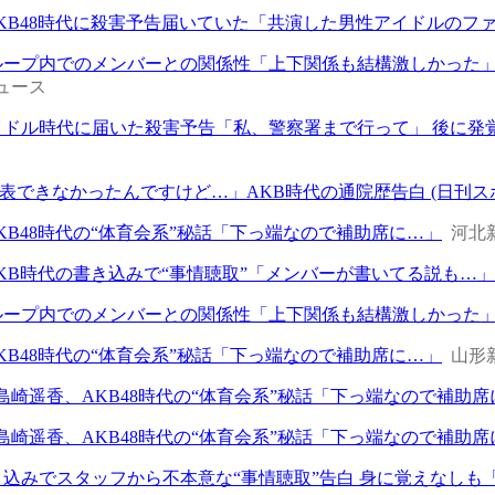
KB48時代に殺害予告届いていた「共演した男性アイドルのファ
ループ内でのメンバーとの関係性「上下関係も結構激しかった」 
ニュース
イドル時代に届いた殺害予告「私、警察署まで行って」 後に発覚
表できなかったんですけど…」AKB時代の通院歴告白 (日刊ス
KB48時代の“体育会系”秘話「下っ端なので補助席に…」
河北
KB時代の書き込みで“事情聴取”「メンバーが書いてる説も…」共
ループ内でのメンバーとの関係性「上下関係も結構激しかった」 
KB48時代の“体育会系”秘話「下っ端なので補助席に…」
山形
 島崎遥香、AKB48時代の“体育会系”秘話「下っ端なので補助席
 島崎遥香、AKB48時代の“体育会系”秘話「下っ端なので補助席
き込みでスタッフから不本意な“事情聴取”告白 身に覚えなしも