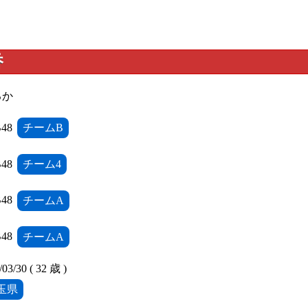
香
るか
48
チームB
48
チーム4
48
チームA
48
チームA
/30 ( 32 歳 )
玉県