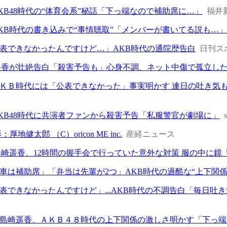
KB48時代の“体育会系”秘話「下っ端なので補助席に…」
福井
KB時代の書き込みで“事情聴取”「メンバーが書いてる説も…
表できなかったんですけど…」AKB時代の通院歴告白
日刊ス
遥香が壮絶告白「殺害予告も」心身不調、ネット中傷で孤立し
ＫＢ時代には「公表できなかった」事実明かす 連日の吐き気
KB48時代に共演者ファンから殺害予告「私服警官が劇場に」
厚地健太郎 （C）oricon ME inc.
産経ニュース
・島崎遥香、12時間の握手会で行っていた意外な対策 服の中に
車は補助席」「弁当は先輩が2つ」AKB時代の過酷な“上下関係
表できなかったんですけど」...AKB時代の不調告白「毎日吐
島崎遥香、ＡＫＢ４８時代の上下関係の激しさ明かす「下っ端