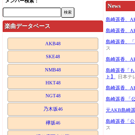
メンバー検索：
News
島崎遥香、A
楽曲データベース
島崎遥香、A
島崎遥香、「
AKB48
ス
SKE48
島崎遥香、A
NMB48
島崎遥香「も
ト】
日本テ
HKT48
島崎遥香、A
NGT48
島崎遥香 「
乃木坂46
元AKB島崎
島崎遥香「公
欅坂46
ス