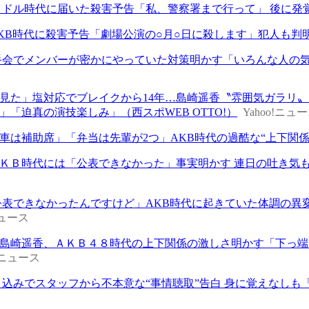
イドル時代に届いた殺害予告「私、警察署まで行って」 後に発
KB時代に殺害予告「劇場公演の○月○日に殺します」犯人も判
手会でメンバーが密かにやっていた対策明かす「いろんな人の
見た」塩対応でブレイクから14年…島崎遥香〝雰囲気ガラリ
」「迫真の演技楽しみ」（西スポWEB OTTO!）
Yahoo!ニュ
は補助席」「弁当は先輩が2つ」AKB時代の過酷な“上下関係”明かし
ＫＢ時代には「公表できなかった」事実明かす 連日の吐き気も
公表できなかったんですけど」AKB時代に起きていた体調の異変
ニュース
島崎遥香、ＡＫＢ４８時代の上下関係の激しさ明かす「下っ端
o!ニュース
き込みでスタッフから不本意な“事情聴取”告白 身に覚えなしも「