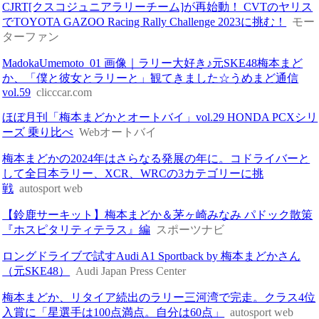
CJRT[クスコジュニアラリーチーム]が再始動！ CVTのヤリス
でTOYOTA GAZOO Racing Rally Challenge 2023に挑む！
モー
ターファン
MadokaUmemoto_01 画像｜ラリー大好き♪元SKE48梅本まど
か、「僕と彼女とラリーと」観てきました☆うめまど通信
vol.59
clicccar.com
ほぼ月刊「梅本まどかとオートバイ」vol.29 HONDA PCXシリ
ーズ 乗り比べ
Webオートバイ
梅本まどかの2024年はさらなる発展の年に。コドライバーと
して全日本ラリー、XCR、WRCの3カテゴリーに挑
戦
autosport web
【鈴鹿サーキット】梅本まどか＆茅ヶ崎みなみ パドック散策
『ホスピタリティテラス』編
スポーツナビ
ロングドライブで試すAudi A1 Sportback by 梅本まどかさん
（元SKE48）
Audi Japan Press Center
梅本まどか、リタイア続出のラリー三河湾で完走。クラス4位
入賞に「星選手は100点満点。自分は60点」
autosport web