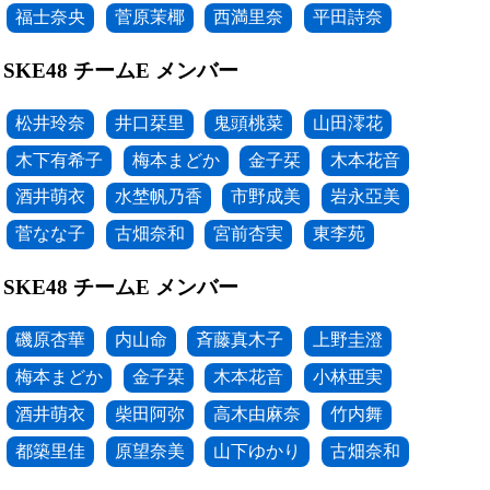
福士奈央
菅原茉椰
西満里奈
平田詩奈
SKE48 チームE メンバー
松井玲奈
井口栞里
鬼頭桃菜
山田澪花
木下有希子
梅本まどか
金子栞
木本花音
酒井萌衣
水埜帆乃香
市野成美
岩永亞美
菅なな子
古畑奈和
宮前杏実
東李苑
SKE48 チームE メンバー
磯原杏華
内山命
斉藤真木子
上野圭澄
梅本まどか
金子栞
木本花音
小林亜実
酒井萌衣
柴田阿弥
高木由麻奈
竹内舞
都築里佳
原望奈美
山下ゆかり
古畑奈和