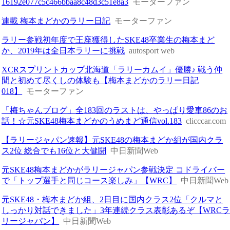
16192e077c5c466bbaa8c48d3c51e8a3
モーターファン
連載 梅本まどかのラリー日記
モーターファン
ラリー参戦初年度で王座獲得したSKE48卒業生の梅本まど
か、2019年は全日本ラリーに挑戦
autosport web
XCRスプリントカップ北海道「ラリーカムイ」優勝♪ 戦う仲
間と初めて尽くしの体験も【梅本まどかのラリー日記
018】
モーターファン
「梅ちゃんブログ」全183回のラストは、やっぱり愛車86のお
話！☆元SKE48梅本まどかのうめまど通信vol.183
clicccar.com
【ラリージャパン速報】元SKE48の梅本まどか組が国内クラ
ス2位 総合でも16位と大健闘
中日新聞Web
元SKE48梅本まどかがラリージャパン参戦決定 コドライバー
で「トップ選手と同じコース楽しみ」【WRC】
中日新聞Web
元SKE48・梅本まどか組、2日目に国内クラス2位「クルマと
しっかり対話できました」3年連続クラス表彰あるぞ【WRC
リージャパン】
中日新聞Web