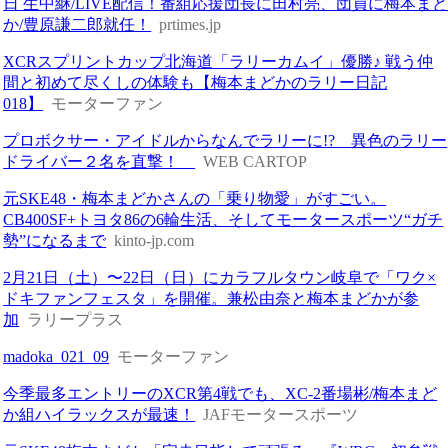
日 生中継/LIVE配信！番組応援団長に田村亮、団員に梅本ま
か/豊原謙二郎就任！
prtimes.jp
XCRスプリントカップ北海道「ラリーカムイ」優勝♪ 戦う仲
間と初めて尽くしの体験も【梅本まどかのラリー日記
018】
モーターファン
プロボクサー・アイドルからなんでラリーに!? 異色のラリー
ドライバー２名を直撃！
WEB CARTOP
元SKE48・梅本まどかさんの「乗り物愛」がすごい。
CB400SF+トヨタ86の6輪生活、そしてモータースポーツ“ガチ
勢”になるまで
kinto-jp.com
2月21日（土）〜22日（日）にカラフルタウン岐阜で「ワク×
ドキファンフェスタ」を開催。兼松由奈と梅本まどかが参
加
ラリープラス
madoka_021_09
モーターファン
今季最多エントリーのXCR第4戦でも、XC-2番場彬/梅本まど
か組ハイラックスが最速！
JAFモータースポーツ