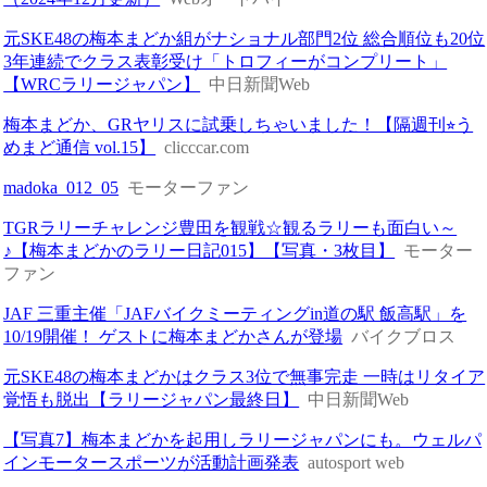
元SKE48の梅本まどか組がナショナル部門2位 総合順位も20位
3年連続でクラス表彰受け「トロフィーがコンプリート」
【WRCラリージャパン】
中日新聞Web
梅本まどか、GRヤリスに試乗しちゃいました！【隔週刊⭐︎う
めまど通信 vol.15】
clicccar.com
madoka_012_05
モーターファン
TGRラリーチャレンジ豊田を観戦☆観るラリーも面白い～
♪【梅本まどかのラリー日記015】【写真・3枚目】
モーター
ファン
JAF 三重主催「JAFバイクミーティングin道の駅 飯高駅」を
10/19開催！ ゲストに梅本まどかさんが登場
バイクブロス
元SKE48の梅本まどかはクラス3位で無事完走 一時はリタイア
覚悟も脱出【ラリージャパン最終日】
中日新聞Web
【写真7】梅本まどかを起用しラリージャパンにも。ウェルパ
インモータースポーツが活動計画発表
autosport web