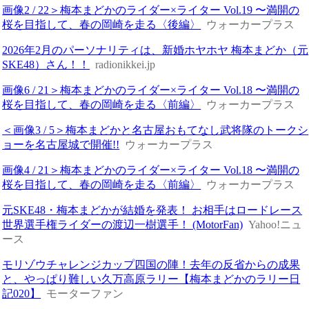
画像2 / 22＞梅本まどかのライダー×ライター Vol.19 〜満開の
桜を目指して、春の岡崎を走る〈後編〉
ウォーカープラス
2026年2月のパーソナリティは、新婚ホヤホヤ 梅本まどか（元
SKE48）さん！！
radionikkei.jp
画像6 / 21＞梅本まどかのライダー×ライター Vol.18 〜満開の
桜を目指して、春の岡崎を走る〈前編〉
ウォーカープラス
＜画像3 / 5＞梅本まどかと名古屋おもてなし武将隊のトークシ
ョーを名古屋城で開催!!
ウォーカープラス
画像4 / 21＞梅本まどかのライダー×ライター Vol.18 〜満開の
桜を目指して、春の岡崎を走る〈前編〉
ウォーカープラス
元SKE48・梅本まどかが結婚を発表！ お相手はロードレース
世界選手権ライダーの渡辺一樹選手！ (MotorFan)
Yahoo!ニュ
ース
モリゾウチャレンジカップ四国の陣！去年の反省からの成果
と、やっぱり難しい久万高原ラリー【梅本まどかのラリー日
記020】
モーターファン