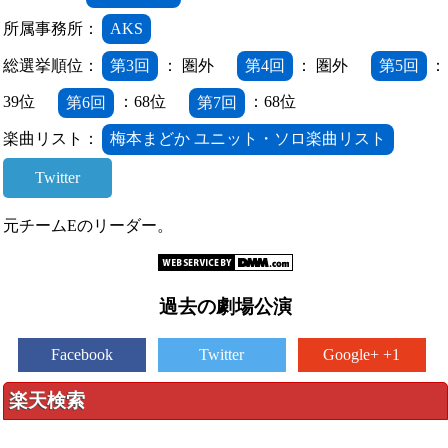
所属事務所：
AKS
総選挙順位：
第3回
： 圏外
第4回
： 圏外
第5回
：
39位
第6回
：68位
第7回
：68位
楽曲リスト：
梅本まどか ユニット・ソロ楽曲リスト
Twitter
元チームEのリーダー。
過去の劇場公演
Facebook
Twitter
Google+ +1
楽天検索