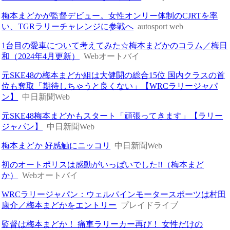
梅本まどかが監督デビュー。女性オンリー体制のCJRTを率
い、TGRラリーチャレンジに参戦へ
autosport web
1台目の愛車について考えてみた☆梅本まどかのコラム／梅日
和（2024年4月更新）
Webオートバイ
元SKE48の梅本まどか組は大健闘の総合15位 国内クラスの首
位も奪取「期待しちゃうと良くない」【WRCラリージャパ
ン】
中日新聞Web
元SKE48梅本まどかもスタート「頑張ってきます」【ラリー
ジャパン】
中日新聞Web
梅本まどか 好感触にニッコリ
中日新聞Web
初のオートポリスは感動がいっぱいでした!!（梅本まど
か）
Webオートバイ
WRCラリージャパン：ウェルパインモータースポーツは村田
康介／梅本まどかをエントリー
プレイドライブ
監督は梅本まどか！ 痛車ラリーカー再び！ 女性だけの