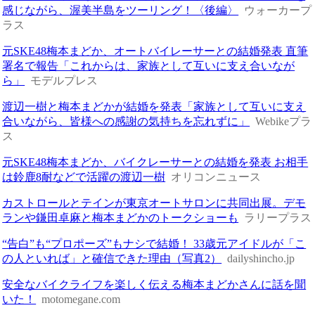
感じながら、渥美半島をツーリング！〈後編〉
ウォーカープ
ラス
元SKE48梅本まどか、オートバイレーサーとの結婚発表 直筆
署名で報告「これからは、家族として互いに支え合いなが
ら」
モデルプレス
渡辺一樹と梅本まどかが結婚を発表「家族として互いに支え
合いながら、皆様への感謝の気持ちを忘れずに」
Webikeプラ
ス
元SKE48梅本まどか、バイクレーサーとの結婚を発表 お相手
は鈴鹿8耐などで活躍の渡辺一樹
オリコンニュース
カストロールとテインが東京オートサロンに共同出展。デモ
ランや鎌田卓麻と梅本まどかのトークショーも
ラリープラス
“告白”も“プロポーズ”もナシで結婚！ 33歳元アイドルが「こ
の人といれば」と確信できた理由（写真2）
dailyshincho.jp
安全なバイクライフを楽しく伝える梅本まどかさんに話を聞
いた！
motomegane.com