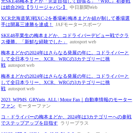
元SKE48梅本まどか「完走目指して頑張る」『WRC』初参戦
は総合29位【ラリージャパン】
中日新聞Web
XCR北海道第3戦XC-2を番場彬/梅本まどか組が制して番場選
手は開幕三連勝を達成！
JAFモータースポーツ
SKE48卒業生の梅本まどか、コドライバーデビュー戦でクラ
ス優勝。「新鮮な経験でした」
autosport web
梅本まどかの2024年はさらなる発展の年に。コドライバーと
して全日本ラリー、XCR、WRCの3カテゴリーに挑
戦
autosport web
梅本まどかの2024年はさらなる発展の年に。コドライバーと
して全日本ラリー、XCR、WRCの3カテゴリーに挑
戦
autosport web
2023_WPMS_GRYaris_ALL | Motor Fan｜自動車情報のモーター
ファン
モーターファン
コ・ドライバーの梅本まどか、2024年は3カテゴリーへの参戦
でステップアップを目指す
ラリープラス