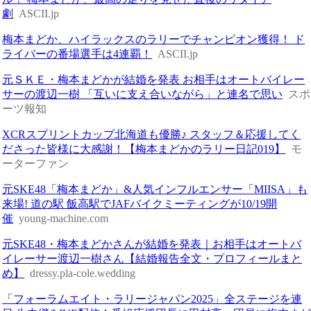
劇
ASCII.jp
梅本まどか、ハイラックスのラリーでチャンピオン獲得！ ド
ライバーの番場選手は4連覇！
ASCII.jp
元ＳＫＥ・梅本まどかが結婚を発表 お相手はオートバイレー
サーの渡辺一樹 「互いに支え合いながら」と連名で思い
スポ
ーツ報知
XCRスプリントカップ北海道も優勝♪ スタッフ＆応援してく
ださった皆様に大感謝！【梅本まどかのラリー日記019】
モ
ーターファン
元SKE48「梅本まどか」&人気インフルエンサー「MIISA」も
来場! 道の駅 飯高駅でJAFバイクミーティングが10/19開
催
young-machine.com
元SKE48・梅本まどかさんが結婚を発表｜お相手はオートバ
イレーサー渡辺一樹さん【結婚報告全文・プロフィールまと
め】
dressy.pla-cole.wedding
「フォーラムエイト・ラリージャパン2025」全ステージを連