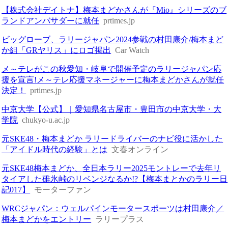
【株式会社デイトナ】梅本まどかさんが『Mio』シリーズのブ
ランドアンバサダーに就任
prtimes.jp
ビッグローブ、ラリージャパン2024参戦の村田康介/梅本まど
か組「GRヤリス」にロゴ掲出
Car Watch
メ～テレがこの秋愛知・岐阜で開催予定のラリージャパン応
援を宣言!メ～テレ応援マネージャーに梅本まどかさんが就任
決定！
prtimes.jp
中京大学【公式】｜愛知県名古屋市・豊田市の中京大学・大
学院
chukyo-u.ac.jp
元SKE48・梅本まどか ラリードライバーのナビ役に活かした
「アイドル時代の経験」とは
文春オンライン
元SKE48梅本まどか、全日本ラリー2025モントレーで去年リ
タイアした碓氷峠のリベンジなるか!?【梅本まとかのラリー日
記017】
モーターファン
WRCジャパン：ウェルパインモータースポーツは村田康介／
梅本まどかをエントリー
ラリープラス