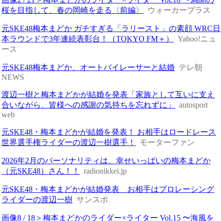
桜を目指して、春の岡崎を走る〈前編〉
ウォーカープラス
元SKE48梅本まどか ガチすぎる「ラリースト」の素顔 WRC日
本ラウンドで3年連続表彰台！（TOKYO FM＋）
Yahoo!ニュ
ース
元SKE48梅本まどか、オートバイレーサーと結婚
テレ朝
NEWS
渡辺一樹と梅本まどかが結婚を発表「家族として互いに支え
合いながら、皆様への感謝の気持ちを忘れずに」
autosport
web
元SKE48・梅本まどかが結婚を発表！ お相手はロードレース
世界選手権ライダーの渡辺一樹選手！
モーターファン
2026年2月のパーソナリティは、幸せいっぱいの梅本まどか
（元SKE48）さん！！
radionikkei.jp
元SKE48・梅本まどかが結婚発表 お相手はプロレーシング
ライダーの渡辺一樹
サンスポ
画像8 / 18＞梅本まどかのライダー×ライター Vol.15 〜海風を