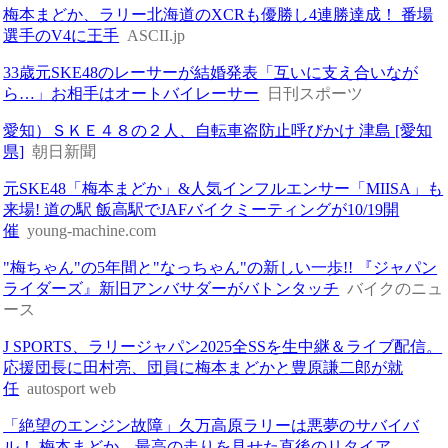
梅本まどか、ラリー北海道のXCRも優勝し4連勝達成！ 番場
選手のV4に王手
ASCII.jp
33歳元SKE48のレーサーが結婚発表「互いに支え合いなが
ら…」お相手はオートバイレーサー
日刊スポーツ
愛知）ＳＫＥ４８の２人、自転車盗防止呼びかけ 津島 [愛知
県]
朝日新聞
元SKE48「梅本まどか」&人気インフルエンサー「MIISA」も
来場! 道の駅 飯高駅でJAFバイクミーティングが10/19開
催
young-machine.com
"梅ちゃん"の5年間と"なっちゃん"の新しい一歩!! 『ジャパン
ライダーズ』新旧アンバサダーがバトンタッチ
バイクのニュ
ース
J SPORTS、ラリージャパン2025全SSを生中継＆ライブ配信。
応援団長に田村亮、団員に梅本まどかと豊原謙二郎が就
任
autosport web
「絶望のエンジン故障」久万高原ラリーは悪夢のサバイバ
ル！ 梅本まどか、最高の走りを見せた直後のリタイア