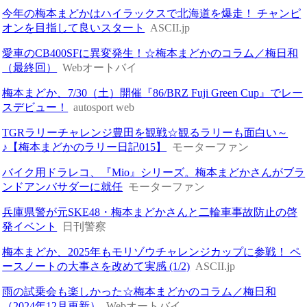
今年の梅本まどかはハイラックスで北海道を爆走！ チャンピ
オンを目指して良いスタート
ASCII.jp
愛車のCB400SFに異変発生！☆梅本まどかのコラム／梅日和
（最終回）
Webオートバイ
梅本まどか、7/30（土）開催『86/BRZ Fuji Green Cup』でレー
スデビュー！
autosport web
TGRラリーチャレンジ豊田を観戦☆観るラリーも面白い～
♪【梅本まどかのラリー日記015】
モーターファン
バイク用ドラレコ、『Mio』シリーズ。梅本まどかさんがブラ
ンドアンバサダーに就任
モーターファン
兵庫県警が元SKE48・梅本まどかさんと二輪車事故防止の啓
発イベント
日刊警察
梅本まどか、2025年もモリゾウチャレンジカップに参戦！ ペ
ースノートの大事さを改めて実感 (1/2)
ASCII.jp
雨の試乗会も楽しかった☆梅本まどかのコラム／梅日和
（2024年12月更新）
Webオートバイ