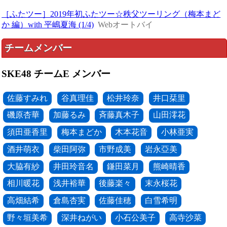
［ふたツー］2019年初ふたツー☆秩父ツーリング（梅本まど
か 編）with 平嶋夏海 (1/4)
Webオートバイ
チームメンバー
SKE48 チームE メンバー
佐藤すみれ
谷真理佳
松井玲奈
井口栞里
磯原杏華
加藤るみ
斉藤真木子
山田澪花
須田亜香里
梅本まどか
木本花音
小林亜実
酒井萌衣
柴田阿弥
市野成美
岩永亞美
大脇有紗
井田玲音名
鎌田菜月
熊崎晴香
相川暖花
浅井裕華
後藤楽々
末永桜花
高畑結希
倉島杏実
佐藤佳穂
白雪希明
野々垣美希
深井ねがい
小石公美子
高寺沙菜