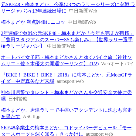
元SKE48・梅本まどか、今季は3つのラリーシリーズに参戦 ラ
リージャパンは3年連続出場に
中日新聞Web
梅本まどか 満点評価にニコッ
中日新聞Web
2年連続で参戦の元SKE48・梅本まどか「今年も完走が目標」
「豊田スタジアムのスーパーSSも楽しみ」【世界ラリー選手
権ラリージャパン】
中日新聞Web
オートバイ女子部・梅本まどかさんとゆくバイク旅【神社ソ
ムリエ・佐々木優太の開運ツーリング】 (1/2)
Webオートバイ
『BIKE！ BIKE！ BIKE！2018』に梅本まどか、元MotoGPラ
イダー中野真矢など来場
autosport web
神奈川県警でタレント・梅本まどかさんを交通安全大使に委
嘱
日刊警察
梅本まどか、唐津ラリーで手痛いアクシデントに沈むも完走
を果たす
ASCII.jp
SKE48卒業生の梅本まどか、コドライバーデビューを「モー
タースポーツを深く知る」きっかけに
autosport web