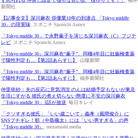
ず怒られる 仲良し設定で強引な言い訳「役作りです！」
福井
新聞社
【記事全文】深川麻衣 俳優業10年の到達点 「Tokyo middle
30」の現実味
スポニチ Sponichi Annex
「Tokyo middle 30」で永野薫子を演じる深川麻衣（C）フジテ
レビ
スポニチ Sponichi Annex
『Tokyo middle 30』深川麻衣“薫子”、同棲4年目に妊娠検査薬
で陽性判定も…【第2話あらすじ】
山陽新聞
『Tokyo middle 30』深川麻衣“薫子”、同棲4年目に妊娠検査薬
で陽性判定も…【第2話あらすじ】
福井新聞社
仲里依紗：夫の反応に意気消沈 のんは結婚予定もないが東京
生活にすがる 彼氏の煮え切らない態度に不安の深川麻衣
「Tokyo middle 30」3話が放送
毎日キレイ
「クソすぎる彼氏」「いい歳こいて」義孝（風間俊介）に
SNSブチギレ！郁（中島颯太）には「いい男すぎる」の声
『Tokyo middle 30』
mezamashi.media