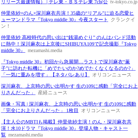
リリース最速情報） | テレ東・ＢＳテレ東 7ch(公
tv-tokyo.co.jp
仲里依紗×のん×深川麻衣共演！35歳の“リアル”に迫る恋愛ヒ
ューマンドラマ『Tokyo middle 30』今夜スタート
クランクイ
ン！
仲里依紗 高校時代の思い出は“銭湯めぐり” のんはバンド活動
に熱中！深川麻衣は上京後にSHIBUYA109で記念撮影『Tokyo
middle 30』
mezamashi.media
『Tokyo middle 30』初回から急展開…ラストで深川麻衣“薫
子”に訪れた転機に「めでたいのか?めでたくなくなるのか?」
「一気に重みを増す」【ネタバレあり】
オリコンニュース
深川麻衣、上京時の思い出明かす 生の109に感動「完全にお上
りさんだった」
産経ニュース
画像・写真 | 深川麻衣、上京時の思い出明かす 生の109に感動
「完全にお上りさんだった」 1枚目
オリコンニュース
【主人公のMBTIも掲載】仲里依紗主演！のん・深川麻衣共
演！水10ドラマ『Tokyo middle 30』登場人物・キャスト一
覧
mezamashi.media