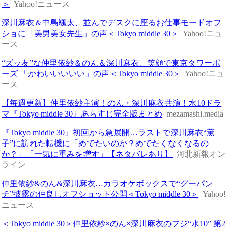
＞
Yahoo!ニュース
深川麻衣＆中島颯太、並んでデスクに座るお仕事モードオフ
ショに「美男美女先生」の声＜Tokyo middle 30＞
Yahoo!ニュ
ース
“ズッ友”な仲里依紗＆のん＆深川麻衣、笑顔で東京タワーポ
ーズ 「かわいいいいい」の声＜Tokyo middle 30＞
Yahoo!ニュ
ース
【毎週更新】仲里依紗主演！のん・深川麻衣共演！水10ドラ
マ『Tokyo middle 30』あらすじ完全版まとめ
mezamashi.media
『Tokyo middle 30』初回から急展開…ラストで深川麻衣“薫
子”に訪れた転機に「めでたいのか？めでたくなくなるの
か？」「一気に重みを増す」【ネタバレあり】
河北新報オン
ライン
仲里依紗&のん&深川麻衣…カラオケボックスで“グーパン
チ”披露の仲良しオフショット公開＜Tokyo middle 30＞
Yahoo!
ニュース
＜Tokyo middle 30＞仲里依紗×のん×深川麻衣のフジ“水10” 第2