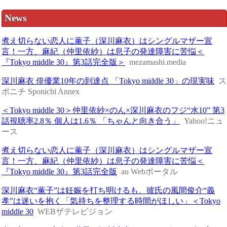
News
煮え切らない恋人に薫子（深川麻衣）はシングルマザー宣
言！一方、麻紀（仲里依紗）は息子の発達障害に苦悩＜
『Tokyo middle 30』第3話完全版＞
mezamashi.media
深川麻衣 俳優業10年の到達点 「Tokyo middle 30」の現実味
ス
ポニチ Sponichi Annex
＜Tokyo middle 30＞仲里依紗×のん×深川麻衣のフジ“水10” 第3
話視聴率2.8％ 個人は1.6％ 「ちゃんと向き合う」
Yahoo!ニュ
ース
煮え切らない恋人に薫子（深川麻衣）はシングルマザー宣
言！一方、麻紀（仲里依紗）は息子の発達障害に苦悩＜
『Tokyo middle 30』第3話完全版
au Webポータル
深川麻衣“薫子”は妊娠を打ち明けるも、彼氏の風間俊介“義
孝”は迷いを抱く「気持ちを整理する時間がほしい」＜Tokyo
middle 30
WEBザテレビジョン