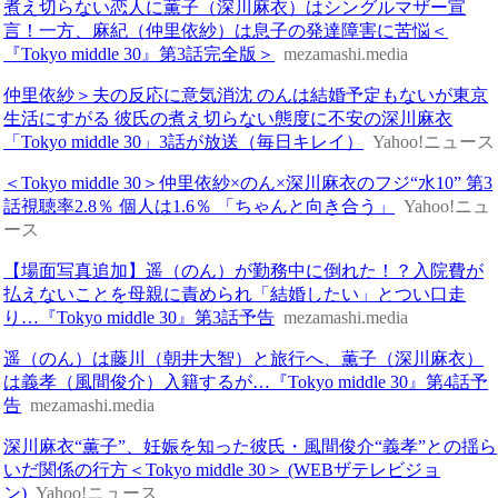
煮え切らない恋人に薫子（深川麻衣）はシングルマザー宣
言！一方、麻紀（仲里依紗）は息子の発達障害に苦悩＜
『Tokyo middle 30』第3話完全版＞
mezamashi.media
仲里依紗＞夫の反応に意気消沈 のんは結婚予定もないが東京
生活にすがる 彼氏の煮え切らない態度に不安の深川麻衣
「Tokyo middle 30」3話が放送（毎日キレイ）
Yahoo!ニュース
＜Tokyo middle 30＞仲里依紗×のん×深川麻衣のフジ“水10” 第3
話視聴率2.8％ 個人は1.6％ 「ちゃんと向き合う」
Yahoo!ニュ
ース
【場面写真追加】遥（のん）が勤務中に倒れた！？入院費が
払えないことを母親に責められ「結婚したい」とつい口走
り…『Tokyo middle 30』第3話予告
mezamashi.media
遥（のん）は藤川（朝井大智）と旅行へ、薫子（深川麻衣）
は義孝（風間俊介）入籍するが…『Tokyo middle 30』第4話予
告
mezamashi.media
深川麻衣“薫子”、妊娠を知った彼氏・風間俊介“義孝”との揺ら
いだ関係の行方＜Tokyo middle 30＞ (WEBザテレビジョ
ン)
Yahoo!ニュース