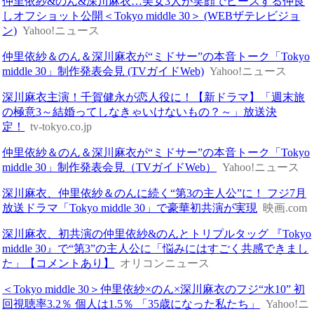
仲里依紗&のん&深川麻衣…美女3人が笑顔でピースする仲良
しオフショット公開＜Tokyo middle 30＞ (WEBザテレビジョ
ン)
Yahoo!ニュース
仲里依紗＆のん＆深川麻衣が“ミドサー”の本音トーク「Tokyo
middle 30」制作発表会見 (TVガイドWeb)
Yahoo!ニュース
深川麻衣主演！千賀健永が恋人役に！【新ドラマ】「週末旅
の極意3～結婚ってしなきゃいけないもの？～」放送決
定！
tv-tokyo.co.jp
仲里依紗＆のん＆深川麻衣が“ミドサー”の本音トーク「Tokyo
middle 30」制作発表会見（TVガイドWeb）
Yahoo!ニュース
深川麻衣、仲里依紗＆のんに続く“第3の主人公”に！ フジ7月
放送ドラマ「Tokyo middle 30」で豪華初共演が実現
映画.com
深川麻衣、初共演の仲里依紗&のんとトリプルタッグ 『Tokyo
middle 30』で“第3”の主人公に「悩みにはすごく共感できまし
た」【コメントあり】
オリコンニュース
＜Tokyo middle 30＞仲里依紗×のん×深川麻衣のフジ“水10” 初
回視聴率3.2％ 個人は1.5％ 「35歳になった私たち」
Yahoo!ニ