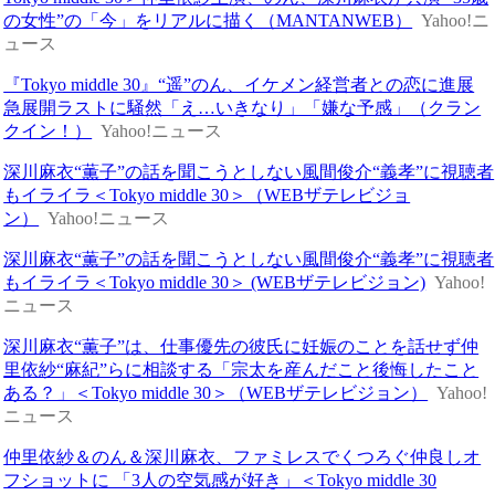
の女性”の「今」をリアルに描く（MANTANWEB）
Yahoo!ニ
ュース
『Tokyo middle 30』“遥”のん、イケメン経営者との恋に進展
急展開ラストに騒然「え…いきなり」「嫌な予感」（クラン
クイン！）
Yahoo!ニュース
深川麻衣“薫子”の話を聞こうとしない風間俊介“義孝”に視聴者
もイライラ＜Tokyo middle 30＞（WEBザテレビジョ
ン）
Yahoo!ニュース
深川麻衣“薫子”の話を聞こうとしない風間俊介“義孝”に視聴者
もイライラ＜Tokyo middle 30＞ (WEBザテレビジョン)
Yahoo!
ニュース
深川麻衣“薫子”は、仕事優先の彼氏に妊娠のことを話せず仲
里依紗“麻紀”らに相談する「宗太を産んだこと後悔したこと
ある？」＜Tokyo middle 30＞（WEBザテレビジョン）
Yahoo!
ニュース
仲里依紗＆のん＆深川麻衣、ファミレスでくつろぐ仲良しオ
フショットに 「3人の空気感が好き」＜Tokyo middle 30