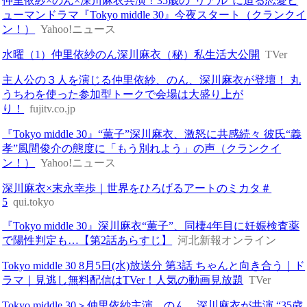
仲里依紗×のん×深川麻衣共演！35歳の“リアル”に迫る恋愛ヒ
ューマンドラマ『Tokyo middle 30』今夜スタート（クランクイ
ン！）
Yahoo!ニュース
水曜（1）仲里依紗のん深川麻衣（秘）私生活大公開
TVer
主人公の３人を演じる仲里依紗、のん、深川麻衣が登壇！ 丸
うちわを使った参加型トークで会場は大盛り上が
り！
fujitv.co.jp
『Tokyo middle 30』“薫子”深川麻衣、激怒に共感続々 彼氏“義
孝”風間俊介の態度に「もう別れよう」の声（クランクイ
ン！）
Yahoo!ニュース
深川麻衣×末永幸歩｜世界をひろげるアートのミカタ＃
5
qui.tokyo
『Tokyo middle 30』深川麻衣“薫子”、同棲4年目に妊娠検査薬
で陽性判定も…【第2話あらすじ】
河北新報オンライン
Tokyo middle 30 8月5日(水)放送分 第3話 ちゃんと向き合う｜ド
ラマ｜見逃し無料配信はTVer！人気の動画見放題
TVer
Tokyo middle 30＞仲里依紗主演、のん、深川麻衣が共演 “35歳