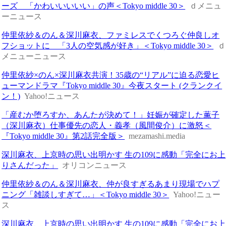
ーズ 「かわいいいいい」の声＜Tokyo middle 30＞
ｄメニュ
ーニュース
仲里依紗＆のん＆深川麻衣、ファミレスでくつろぐ仲良しオ
フショットに 「3人の空気感が好き」＜Tokyo middle 30＞
ｄ
メニューニュース
仲里依紗×のん×深川麻衣共演！35歳の“リアル”に迫る恋愛ヒ
ューマンドラマ『Tokyo middle 30』今夜スタート (クランクイ
ン！)
Yahoo!ニュース
「産むか堕ろすか、あんたが決めて！」妊娠が確定した薫子
（深川麻衣）仕事優先の恋人・義孝（風間俊介）に激怒＜
『Tokyo middle 30』第2話完全版＞
mezamashi.media
深川麻衣、上京時の思い出明かす 生の109に感動「完全にお上
りさんだった」
オリコンニュース
仲里依紗＆のん＆深川麻衣、仲が良すぎるあまり現場でハプ
ニング「雑談しすぎて…」＜Tokyo middle 30＞
Yahoo!ニュー
ス
深川麻衣、上京時の思い出明かす 生の109に感動「完全にお上