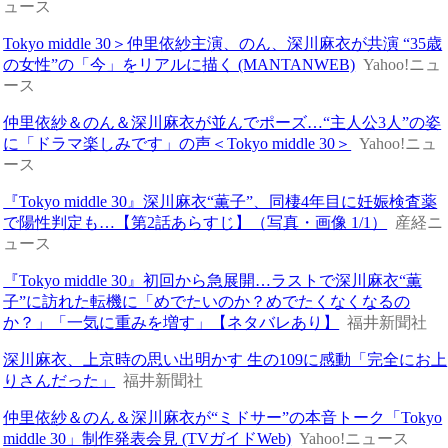
ュース
Tokyo middle 30＞仲里依紗主演、のん、深川麻衣が共演 “35歳
の女性”の「今」をリアルに描く (MANTANWEB)
Yahoo!ニュ
ース
仲里依紗＆のん＆深川麻衣が並んでポーズ…“主人公3人”の姿
に「ドラマ楽しみです」の声＜Tokyo middle 30＞
Yahoo!ニュ
ース
『Tokyo middle 30』深川麻衣“薫子”、同棲4年目に妊娠検査薬
で陽性判定も…【第2話あらすじ】（写真・画像 1/1）
産経ニ
ュース
『Tokyo middle 30』初回から急展開…ラストで深川麻衣“薫
子”に訪れた転機に「めでたいのか？めでたくなくなるの
か？」「一気に重みを増す」【ネタバレあり】
福井新聞社
深川麻衣、上京時の思い出明かす 生の109に感動「完全にお上
りさんだった」
福井新聞社
仲里依紗＆のん＆深川麻衣が“ミドサー”の本音トーク「Tokyo
middle 30」制作発表会見 (TVガイドWeb)
Yahoo!ニュース