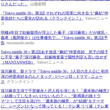
りさんだった」
山陽新聞
『Tokyo middle 30』第3話 それぞれの現実に向き合う“麻紀”仲
里依紗たちに変化が訪れる（クランクイン！）
Yahoo!ニュー
ス
同棲4年目で妊娠疑惑が浮上した薫子（深川麻衣）だが彼氏・
義孝（風間俊介）は仕事優先で…『Tokyo middle 30』第2話予
告
mezamashi.media
Tokyo middle 30＞第2話あす放送 “麻紀”仲里依紗、息子の様子
に不安 “薫子”深川麻衣、妊娠検査薬で陽性判定も言い出せず
（MANTANWEB）
Yahoo!ニュース
深川麻衣、新ドラマ『Tokyo middle 30』3人目の主人公に 初共
演の仲里依紗＆のんとタッグ - 1ページ目 - ドラマ - ニュー
ス
クランクイン！
深川麻衣主演で千賀健永と恋人役を演じる！「週末旅の極意3
～結婚ってしなきゃいけないもの？～」“新感覚の旅ドラ
マ”として注目を浴びた「週末旅の極意」が“結婚”をテーマ
に、シーズン3となって帰ってくる！ | テレ東 リリ速（テレ東