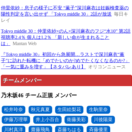
仲里依紗：息子の様子に不安 “薫子”深川麻衣は妊娠検査薬の
陽性判定を言い出せず 「Tokyo middle 30」2話が放送
毎日キ
レイ
Tokyo middle 30：仲里依紗×のん×深川麻衣のフジ“水10” 第2話
視聴率2.4％ 個人は1.2％ 「新しい命が生まれること
は」
Mantan Web
『Tokyo middle 30』初回から急展開…ラストで深川麻衣“薫
子”に訪れた転機に「めでたいのか?めでたくなくなるのか?」
「一気に重みを増す」【ネタバレあり】
オリコンニュース
チームメンバー
乃木坂46 チーム正規 メンバー
松井玲奈
秋元真夏
生田絵梨花
生駒里奈
伊藤万理華
井上小百合
衛藤美彩
川後陽菜
川村真洋
齋藤飛鳥
斎藤ちはる
斉藤優里