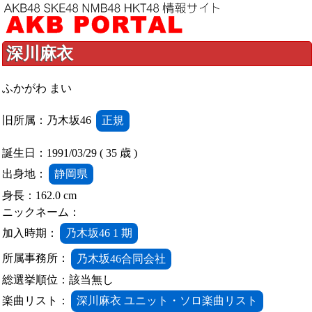
深川麻衣
ふかがわ まい
旧所属：乃木坂46
正規
誕生日：1991/03/29 ( 35 歳 )
出身地：
静岡県
身長：162.0 cm
ニックネーム：
加入時期：
乃木坂46 1 期
所属事務所：
乃木坂46合同会社
総選挙順位：該当無し
楽曲リスト：
深川麻衣 ユニット・ソロ楽曲リスト