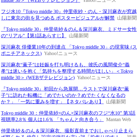
middle 30＞（WEBザテレビジョン）
Yahoo!ニュース
フジ水10『Tokyo middle 30』仲里依紗・のん・深川麻衣が窓越
しに東京の街を見つめる ポスタービジュアルが解禁
山陽新聞
『Tokyo middle 30』仲里依紗＆のん＆深川麻衣、ミドサー女性
の“リアル”【第1話あらすじ】
山陽新聞
深川麻衣 俳優業10年の到達点 「Tokyo middle 30」の現実味 (
ポニチアネックス)
Yahoo!ニュース
深川麻衣“薫子”は妊娠を打ち明けるも、彼氏の風間俊介“義
孝”は迷いを抱く「気持ちを整理する時間がほしい」＜Tokyo
middle 30＞ (WEBザテレビジョン)
Yahoo!ニュース
『Tokyo middle 30』初回から急展開…ラストで深川麻衣“薫
子”に訪れた転機に「めでたいのか？めでたくなくなるの
か？」「一気に重みを増す」【ネタバレあり】
山陽新聞
Tokyo middle 30：仲里依紗×のん×深川麻衣のフジ“水10” 第3話
視聴率2.8％ 個人は1.6％ 「ちゃんと向き合う」
Mantan Web
仲里依紗＆のん＆深川麻衣、撮影直前までおしゃべり止まら