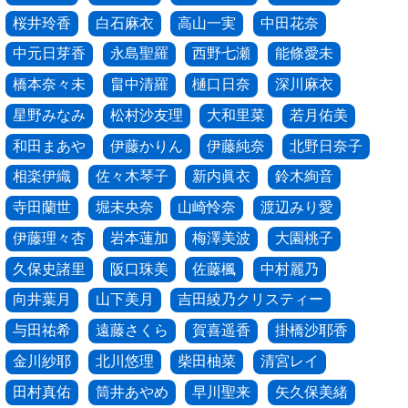
桜井玲香
白石麻衣
高山一実
中田花奈
中元日芽香
永島聖羅
西野七瀬
能條愛未
橋本奈々未
畠中清羅
樋口日奈
深川麻衣
星野みなみ
松村沙友理
大和里菜
若月佑美
和田まあや
伊藤かりん
伊藤純奈
北野日奈子
相楽伊織
佐々木琴子
新内眞衣
鈴木絢音
寺田蘭世
堀未央奈
山崎怜奈
渡辺みり愛
伊藤理々杏
岩本蓮加
梅澤美波
大園桃子
久保史諸里
阪口珠美
佐藤楓
中村麗乃
向井葉月
山下美月
吉田綾乃クリスティー
与田祐希
遠藤さくら
賀喜遥香
掛橋沙耶香
金川紗耶
北川悠理
柴田柚菜
清宮レイ
田村真佑
筒井あやめ
早川聖来
矢久保美緒