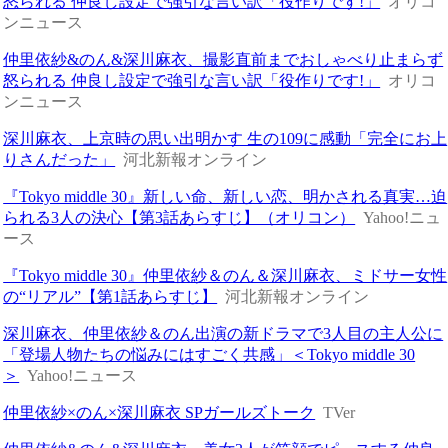
怒られる 仲良し設定で強引な言い訳「役作りです!」
オリコ
ンニュース
仲里依紗&のん&深川麻衣、撮影直前までおしゃべり止まらず
怒られる 仲良し設定で強引な言い訳「役作りです!」
オリコ
ンニュース
深川麻衣、上京時の思い出明かす 生の109に感動「完全にお上
りさんだった」
河北新報オンライン
『Tokyo middle 30』新しい命、新しい恋、明かされる真実…迫
られる3人の決心【第3話あらすじ】（オリコン）
Yahoo!ニュ
ース
『Tokyo middle 30』仲里依紗＆のん＆深川麻衣、ミドサー女性
の“リアル”【第1話あらすじ】
河北新報オンライン
深川麻衣、仲里依紗＆のん出演の新ドラマで3人目の主人公に
「登場人物たちの悩みにはすごく共感」＜Tokyo middle 30
＞
Yahoo!ニュース
仲里依紗×のん×深川麻衣 SPガールズトーク
TVer