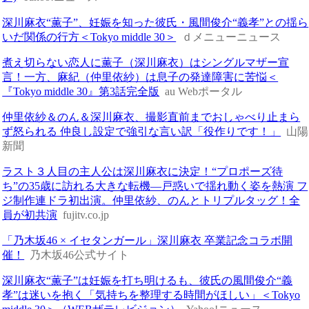
深川麻衣“薫子”、妊娠を知った彼氏・風間俊介“義孝”との揺ら
いだ関係の行方＜Tokyo middle 30＞
ｄメニューニュース
煮え切らない恋人に薫子（深川麻衣）はシングルマザー宣
言！一方、麻紀（仲里依紗）は息子の発達障害に苦悩＜
『Tokyo middle 30』第3話完全版
au Webポータル
仲里依紗＆のん＆深川麻衣、撮影直前までおしゃべり止まら
ず怒られる 仲良し設定で強引な言い訳「役作りです！」
山陽
新聞
ラスト３人目の主人公は深川麻衣に決定！“プロポーズ待
ち”の35歳に訪れる大きな転機―戸惑いで揺れ動く姿を熱演 フ
ジ制作連ドラ初出演。仲里依紗、のんとトリプルタッグ！全
員が初共演
fujitv.co.jp
「乃木坂46 × イセタンガール」深川麻衣 卒業記念コラボ開
催！
乃木坂46公式サイト
深川麻衣“薫子”は妊娠を打ち明けるも、彼氏の風間俊介“義
孝”は迷いを抱く「気持ちを整理する時間がほしい」＜Tokyo