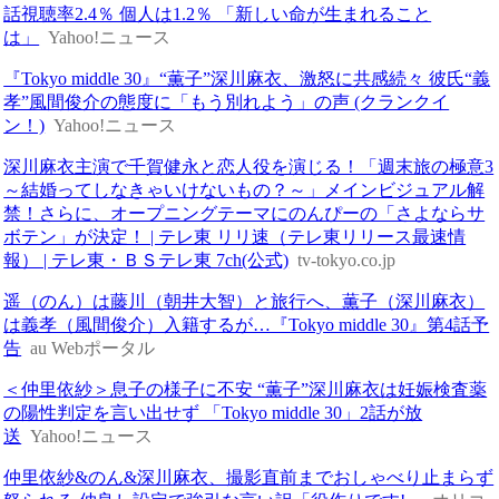
話視聴率2.4％ 個人は1.2％ 「新しい命が生まれること
は」
Yahoo!ニュース
『Tokyo middle 30』“薫子”深川麻衣、激怒に共感続々 彼氏“義
孝”風間俊介の態度に「もう別れよう」の声 (クランクイ
ン！)
Yahoo!ニュース
深川麻衣主演で千賀健永と恋人役を演じる！「週末旅の極意3
～結婚ってしなきゃいけないもの？～」メインビジュアル解
禁！さらに、オープニングテーマにのんぴーの「さよならサ
ボテン」が決定！ | テレ東 リリ速（テレ東リリース最速情
報） | テレ東・ＢＳテレ東 7ch(公式)
tv-tokyo.co.jp
遥（のん）は藤川（朝井大智）と旅行へ、薫子（深川麻衣）
は義孝（風間俊介）入籍するが…『Tokyo middle 30』第4話予
告
au Webポータル
＜仲里依紗＞息子の様子に不安 “薫子”深川麻衣は妊娠検査薬
の陽性判定を言い出せず 「Tokyo middle 30」2話が放
送
Yahoo!ニュース
仲里依紗&のん&深川麻衣、撮影直前までおしゃべり止まらず