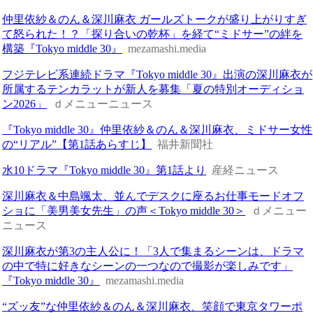
仲里依紗＆のん＆深川麻衣 ガールズトークが盛り上がりすぎ
て怒られた！？「探り合いの乾杯」を経て“ミドサー”の絆を
構築『Tokyo middle 30』
mezamashi.media
フジテレビ系連続ドラマ『Tokyo middle 30』出演の深川麻衣が
所属するテンカラットが新人を募集「夏の特別オーディショ
ン2026」
ｄメニューニュース
『Tokyo middle 30』仲里依紗＆のん＆深川麻衣、ミドサー女性
の“リアル”【第1話あらすじ】
福井新聞社
水10ドラマ『Tokyo middle 30』第1話より
産経ニュース
深川麻衣＆中島颯太、並んでデスクに座るお仕事モードオフ
ショに「美男美女先生」の声＜Tokyo middle 30＞
ｄメニュー
ニュース
深川麻衣が第3の主人公に！「3人で集まるシーンは、ドラマ
の中で特に好きなシーンの一つなので撮影が楽しみです」
『Tokyo middle 30』
mezamashi.media
“ズッ友”な仲里依紗＆のん＆深川麻衣、笑顔で東京タワーポ