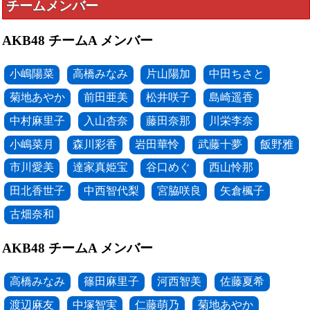
チームメンバー
AKB48 チームA メンバー
小嶋陽菜
高橋みなみ
片山陽加
中田ちさと
菊地あやか
前田亜美
松井咲子
島崎遥香
中村麻里子
入山杏奈
藤田奈那
川栄李奈
小嶋菜月
森川彩香
岩田華怜
武藤十夢
飯野雅
市川愛美
達家真姫宝
谷口めぐ
西山怜那
田北香世子
中西智代梨
宮脇咲良
矢倉楓子
古畑奈和
AKB48 チームA メンバー
高橋みなみ
篠田麻里子
河西智美
佐藤夏希
渡辺麻友
中塚智実
仁藤萌乃
菊地あやか