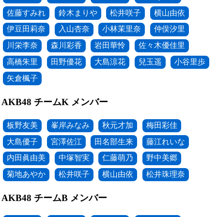
佐藤すみれ
鈴木まりや
松井咲子
横山由依
伊豆田莉奈
入山杏奈
小林茉里奈
仲俣汐里
川栄李奈
森川彩香
岩田華怜
佐々木優佳里
高橋朱里
田野優花
大島涼花
兒玉遥
小谷里歩
矢倉楓子
AKB48 チームK メンバー
板野友美
峯岸みなみ
秋元才加
梅田彩佳
大島優子
宮澤佐江
田名部生来
藤江れいな
内田眞由美
中塚智実
仁藤萌乃
野中美郷
菊地あやか
松井咲子
横山由依
松井珠理奈
AKB48 チームB メンバー