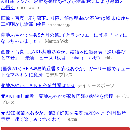
AKB新メンバー騒動を菊地あやかが謝罪 秋元氏より激励メー
ル届く
oricon.co.jp
画像・写真 | 渡り廊下走り隊、解散理由の“不仲”は嘘 まゆゆ
真相明かし謝罪 8枚目
oricon.co.jp
菊地あやか：生後5カ月の第1子とランウエーに登場 「ママに
なっちゃいました」
Mantan Web
画像・写真 | 元AKB菊地あやか、結婚＆妊娠発表「深い喜び
と幸せ」 ｜最新ニュース 1枚目｜eltha（エルザ）
eltha
(画像2/13) AKB48島崎遥香＆菊地あやか、ガーリー服でキュ
トなマネキンに変身
モデルプレス
菊地あやか、ＡＫＢ卒業質問はＮＧ
デイリースポーツ
元AKB48川崎希、菊地あやかが家族円満の秘訣を伝授
モデル
プレス
元AKB48菊地あやか、第3子妊娠を発表 現在9ヶ月で4月出産
予定「凄く楽しみでわくわく」
eltha