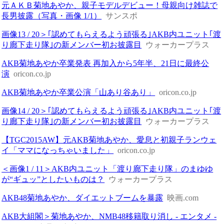
元ＡＫＢ菊地あやか、親子モデルデビュー！母親向け雑誌で
長男披露（写真・画像 1/1）
サンスポ
画像13 / 20＞｢認めてもらえるよう頑張る｣AKB内ユニット｢渡
り廊下走り隊｣の新メンバー初お披露目
ウォーカープラス
AKB菊地あやか卒業発表 再加入から5年半、21日に最終公
演
oricon.co.jp
AKB菊地あやか卒業公演「山あり谷あり」
oricon.co.jp
画像14 / 20＞｢認めてもらえるよう頑張る｣AKB内ユニット｢渡
り廊下走り隊｣の新メンバー初お披露目
ウォーカープラス
【TGC2015AW】元AKB菊地あやか、愛息と初親子ランウェ
イ「ママになっちゃいました」
oricon.co.jp
＜画像1 / 11＞AKB内ユニット「渡り廊下走り隊」のまゆゆ
が“ギュッ”としたいものは？
ウォーカープラス
AKB48菊地あやか、ダイエットブームを暴露
映画.com
AKB大組閣＞菊地あやか、NMB48移籍取り消し - エンタメ -