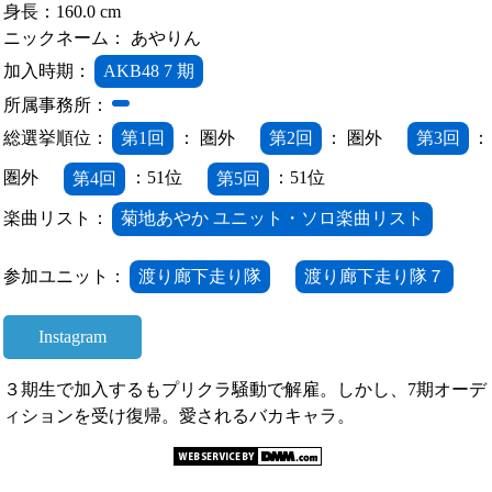
身長：160.0 cm
ニックネーム： あやりん
加入時期：
AKB48 7 期
所属事務所：
総選挙順位：
第1回
： 圏外
第2回
： 圏外
第3回
：
圏外
第4回
：51位
第5回
：51位
楽曲リスト：
菊地あやか ユニット・ソロ楽曲リスト
参加ユニット：
渡り廊下走り隊
渡り廊下走り隊７
Instagram
３期生で加入するもプリクラ騒動で解雇。しかし、7期オーデ
ィションを受け復帰。愛されるバカキャラ。