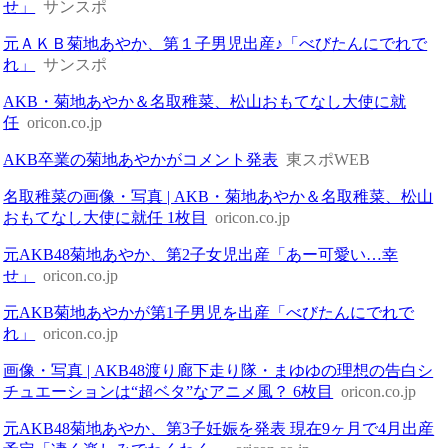
せ」
サンスポ
元ＡＫＢ菊地あやか、第１子男児出産♪「べびたんにでれで
れ」
サンスポ
AKB・菊地あやか＆名取稚菜、松山おもてなし大使に就
任
oricon.co.jp
AKB卒業の菊地あやかがコメント発表
東スポWEB
名取稚菜の画像・写真 | AKB・菊地あやか＆名取稚菜、松山
おもてなし大使に就任 1枚目
oricon.co.jp
元AKB48菊地あやか、第2子女児出産「あー可愛い…幸
せ」
oricon.co.jp
元AKB菊地あやかが第1子男児を出産「べびたんにでれで
れ」
oricon.co.jp
画像・写真 | AKB48渡り廊下走り隊・まゆゆの理想の告白シ
チュエーションは“超ベタ”なアニメ風？ 6枚目
oricon.co.jp
元AKB48菊地あやか、第3子妊娠を発表 現在9ヶ月で4月出産