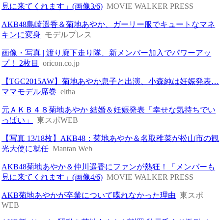
見に来てくれます」(画像3/6)
MOVIE WALKER PRESS
AKB48島崎遥香＆菊地あやか、ガーリー服でキュートなマネ
キンに変身
モデルプレス
画像・写真 | 渡り廊下走り隊、新メンバー加入でパワーアッ
プ！ 2枚目
oricon.co.jp
【TGC2015AW】菊地あやか息子と出演、小森純は妊娠発表…
ママモデル席巻
eltha
元ＡＫＢ４８菊地あやか 結婚＆妊娠発表「幸せな気持ちでい
っぱい」
東スポWEB
【写真 13/18枚】AKB48：菊地あやか＆名取稚菜が松山市の観
光大使に就任
Mantan Web
AKB48菊地あやか＆仲川遥香にファンが熱狂！「メンバーも
見に来てくれます」(画像4/6)
MOVIE WALKER PRESS
AKB菊地あやかが卒業について喋れなかった理由
東スポ
WEB