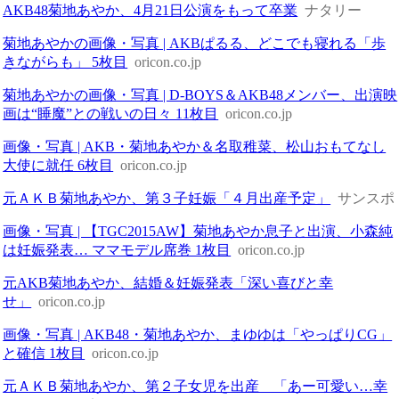
AKB48菊地あやか、4月21日公演をもって卒業
ナタリー
菊地あやかの画像・写真 | AKBぱるる、どこでも寝れる「歩
きながらも」 5枚目
oricon.co.jp
菊地あやかの画像・写真 | D-BOYS＆AKB48メンバー、出演映
画は“睡魔”との戦いの日々 11枚目
oricon.co.jp
画像・写真 | AKB・菊地あやか＆名取稚菜、松山おもてなし
大使に就任 6枚目
oricon.co.jp
元ＡＫＢ菊地あやか、第３子妊娠「４月出産予定」
サンスポ
画像・写真 | 【TGC2015AW】菊地あやか息子と出演、小森純
は妊娠発表… ママモデル席巻 1枚目
oricon.co.jp
元AKB菊地あやか、結婚＆妊娠発表「深い喜びと幸
せ」
oricon.co.jp
画像・写真 | AKB48・菊地あやか、まゆゆは「やっぱりCG」
と確信 1枚目
oricon.co.jp
元ＡＫＢ菊地あやか、第２子女児を出産 「あー可愛い…幸