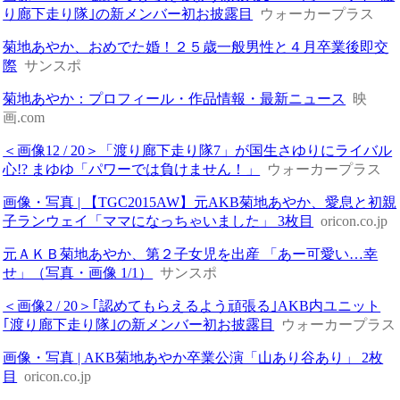
り廊下走り隊｣の新メンバー初お披露目
ウォーカープラス
菊地あやか、おめでた婚！２５歳一般男性と４月卒業後即交
際
サンスポ
菊地あやか：プロフィール・作品情報・最新ニュース
映
画.com
＜画像12 / 20＞「渡り廊下走り隊7」が国生さゆりにライバル
心!? まゆゆ「パワーでは負けません！」
ウォーカープラス
画像・写真 | 【TGC2015AW】元AKB菊地あやか、愛息と初親
子ランウェイ「ママになっちゃいました」 3枚目
oricon.co.jp
元ＡＫＢ菊地あやか、第２子女児を出産 「あー可愛い…幸
せ」（写真・画像 1/1）
サンスポ
＜画像2 / 20＞｢認めてもらえるよう頑張る｣AKB内ユニット
｢渡り廊下走り隊｣の新メンバー初お披露目
ウォーカープラス
画像・写真 | AKB菊地あやか卒業公演「山あり谷あり」 2枚
目
oricon.co.jp