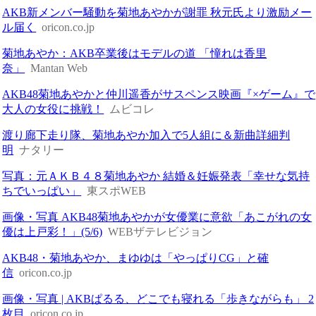
AKB新メンバー騒動を菊地あやかが謝罪 秋元氏より激励メー
ル届く
oricon.co.jp
菊地あやか：AKB卒業後はモデルの道 「憧れは香里
奈」
Mantan Web
AKB48菊地あやかと仲川遥香がサスペンス映画『×ゲーム』で
大人の女役に挑戦！
ムビコレ
渡り廊下走り隊、菊地あやか加入で5人組に＆新曲詳細判
明
ナタリー
写真：元ＡＫＢ４８菊地あやか 結婚＆妊娠発表「幸せな気持
ちでいっぱい」
東スポWEB
画像・写真 AKB48菊地あやかが女優業に意欲「あこがれの女
優は上戸彩！」(5/6)
WEBザテレビジョン
AKB48・菊地あやか、まゆゆは「やっぱりCG」と確
信
oricon.co.jp
画像・写真 | AKBぱるる、どこでも寝れる「歩きながらも」 2
枚目
oricon.co.jp