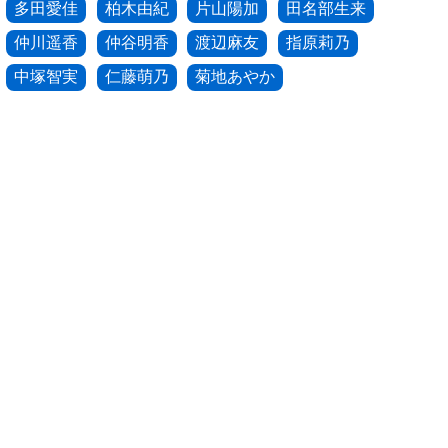
多田愛佳
柏木由紀
片山陽加
田名部生来
仲川遥香
仲谷明香
渡辺麻友
指原莉乃
中塚智実
仁藤萌乃
菊地あやか