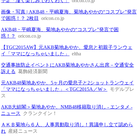
予定「凄く楽しみでわくわく」
oricon.co.jp
画像・写真 | AKB48・平嶋夏海、菊地あやかの“コスプレ”発言
で困惑！？ 2枚目
oricon.co.jp
AKB48・平嶋夏海、菊地あやかの“コスプレ”発言で困
惑！？
oricon.co.jp
【TGC2015AW】元AKB菊地あやか、愛息と初親子ランウェ
イ「ママになっちゃいました」
eltha
交通事故防止イベントにAKB菊地あやかさん出席－交通安全
訴える
葛飾経済新聞
元AKB48菊地あやか、5ヶ月の愛息子と2ショットランウェイ
「ママになっちゃいました」＜TGC2015A／W＞
モデルプレ
ス
AKB大組閣＞菊地あやか、NMB48移籍取り消し - エンタメ -
ニュース
クランクイン！
ＡＫＢ菊地ら６人、人事異動取り消し！異議申し立て認めら
れ
産経ニュース