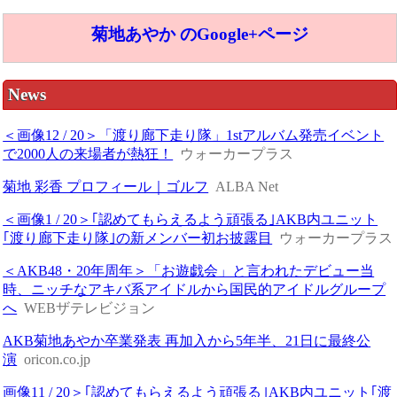
菊地あやか のGoogle+ページ
News
＜画像12 / 20＞「渡り廊下走り隊」1stアルバム発売イベント
で2000人の来場者が熱狂！
ウォーカープラス
菊地 彩香 プロフィール｜ゴルフ
ALBA Net
＜画像1 / 20＞｢認めてもらえるよう頑張る｣AKB内ユニット
｢渡り廊下走り隊｣の新メンバー初お披露目
ウォーカープラス
＜AKB48・20年周年＞「お遊戯会」と言われたデビュー当
時、ニッチなアキバ系アイドルから国民的アイドルグループ
へ
WEBザテレビジョン
AKB菊地あやか卒業発表 再加入から5年半、21日に最終公
演
oricon.co.jp
画像11 / 20＞｢認めてもらえるよう頑張る｣AKB内ユニット｢渡