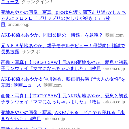
ニュース
クランクイン！
菊地あやかの画像・写真 | まゆゆら渡り廊下走り隊7がしんち
ゃんにメロメロ「プリップリのおしりが好き！」 7枚
目
oricon.co.jp
AKB48菊地あやか、同日公開の「海猿」を意識？
映画.com
元ＡＫＢ菊地あやか、親子モデルデビュー！母親向け雑誌で
長男披露
サンスポ
画像・写真 | 【TGC2015AW】元AKB菊地あやか、愛息と初親
子ランウェイ「ママになっちゃいました」 4枚目
oricon.co.jp
AKB48菊地あやか＆仲川遥香、映画初共演で“大人の女性”を
意識 : 映画ニュース
映画.com
画像・写真 | 【TGC2015AW】元AKB菊地あやか、愛息と初親
子ランウェイ「ママになっちゃいました」 1枚目
oricon.co.jp
菊地あやかの画像・写真 | AKBぱるる、どこでも寝れる「歩
きながらも」 4枚目
oricon.co.jp