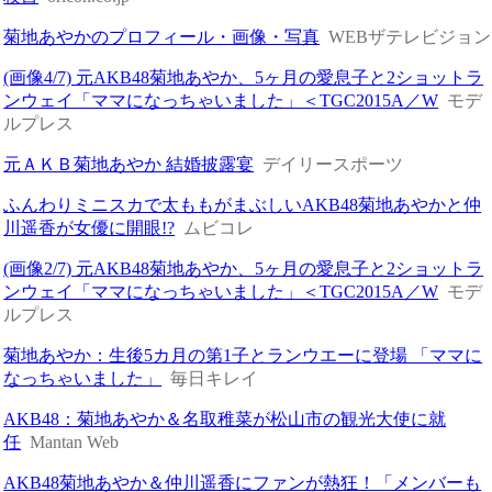
菊地あやかのプロフィール・画像・写真
WEBザテレビジョン
(画像4/7) 元AKB48菊地あやか、5ヶ月の愛息子と2ショットラ
ンウェイ「ママになっちゃいました」＜TGC2015A／W
モデ
ルプレス
元ＡＫＢ菊地あやか 結婚披露宴
デイリースポーツ
ふんわりミニスカで太ももがまぶしいAKB48菊地あやかと仲
川遥香が女優に開眼!?
ムビコレ
(画像2/7) 元AKB48菊地あやか、5ヶ月の愛息子と2ショットラ
ンウェイ「ママになっちゃいました」＜TGC2015A／W
モデ
ルプレス
菊地あやか：生後5カ月の第1子とランウエーに登場 「ママに
なっちゃいました」
毎日キレイ
AKB48：菊地あやか＆名取稚菜が松山市の観光大使に就
任
Mantan Web
AKB48菊地あやか＆仲川遥香にファンが熱狂！「メンバーも