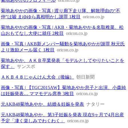
菊地あやかのプロフィール
oricon.co.jp
菊地あやかの画像・写真 | 渡り廊下走り隊、解散理由の“不
仲”は嘘 まゆゆら真相明かし謝罪 1枚目
oricon.co.jp
菊地あやかの画像・写真 | AKB・菊地あやか＆名取稚菜、松
山おもてなし大使に就任 2枚目
oricon.co.jp
画像・写真 | AKB新メンバー騒動を菊地あやかが謝罪 秋元氏
より激励メール届く 1枚目
oricon.co.jp
菊地あやか、ＡＫＢ卒業発表「モデルとしてやりたいことを
探す」
サンスポ
ＡＫＢ４８じゃんけん大会（後編）
朝日新聞
画像・写真 | 【TGC2015AW】菊地あやか息子と出演、小森純
は妊娠発表… ママモデル席巻 3枚目
oricon.co.jp
元AKB48菊地あやか、結婚＆妊娠を発表
ナタリー
元AKB48菊地あやか、第3子妊娠を発表 現在9ヶ月で4月出産
予定「凄く楽しみでわくわく」
oricon.co.jp