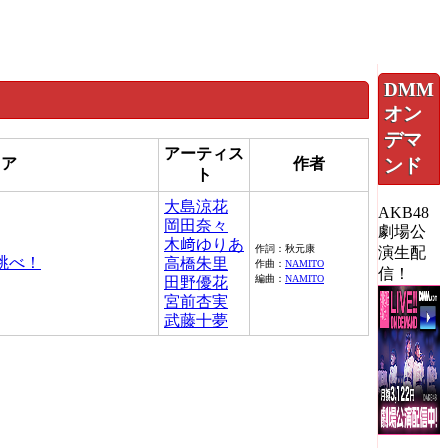
DMM
オン
デマ
アーティス
ィア
作者
ンド
ト
大島涼花
AKB48
岡田奈々
劇場公
木﨑ゆりあ
作詞：秋元康
演生配
跳べ！
高橋朱里
作曲：
NAMITO
信！
編曲：
NAMITO
田野優花
宮前杏実
武藤十夢