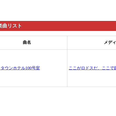
楽曲リスト
曲名
メデ
タウンホテル100号室
ここがロドスだ、ここで