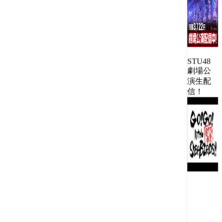
STU48
劇場公
演生配
信！