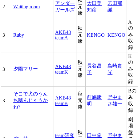
秋
アンダー
太田美
若田部
2
Waiting room
元
ガールズ
知彦
誠
康
A
の
秋
AKB48
み
元
3
Ruby
KENGO
KENGO
teamA
収
康
録
K
の
秋
長谷昌
島崎貴
AKB48
み
夕陽マリー
元
3
teamK
子
光
収
康
録
Bの
そこで犬のうん
秋
前嶋康
野中ま
み
AKB48
ち踏んじゃうか
元
3
teamB
明
さ雄一
収
ね?
康
録
劇
場
秋
盤
team研究
田中俊
野中ま