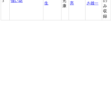
3
強い花
元
の
生
亮
さ雄一
康
み
収
録