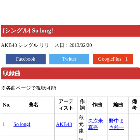
[シングル] So long!
AKB48 シングル リリース日：2013/02/20
Facebook
Twitter
GooglePlus +1
収録曲
※各曲ページで視聴可能
アーテ
作
備
曲名
作曲
編曲
No.
ィスト
詞
考
秋
久次米
野中ま
1
So long!
AKB48
元
真吾
さ雄一
康