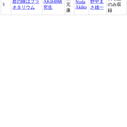
君の瞳はプラ
AKB48研
野中ま
Noda
3
元
のみ収
Akiko
ネタリウム
究生
さ雄一
康
録