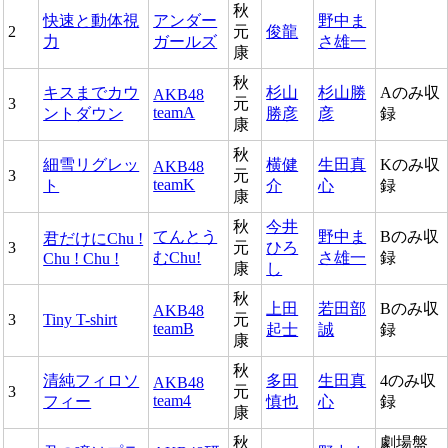
秋
快速と動体視
アンダー
野中ま
2
元
俊龍
力
ガールズ
さ雄一
康
秋
キスまでカウ
杉山
杉山勝
Aのみ収
AKB48
3
元
teamA
ントダウン
勝彦
彦
録
康
秋
細雪リグレッ
横健
生田真
Kのみ収
AKB48
3
元
teamK
ト
介
心
録
康
秋
今井
てんとう
野中ま
Bのみ収
君だけにChu !
3
元
ひろ
むChu!
さ雄一
録
Chu ! Chu !
康
し
秋
上田
若田部
Bのみ収
AKB48
3
Tiny T-shirt
元
teamB
起士
誠
録
康
秋
清純フィロソ
多田
生田真
4のみ収
AKB48
3
元
team4
フィー
慎也
心
録
康
秋
劇場盤