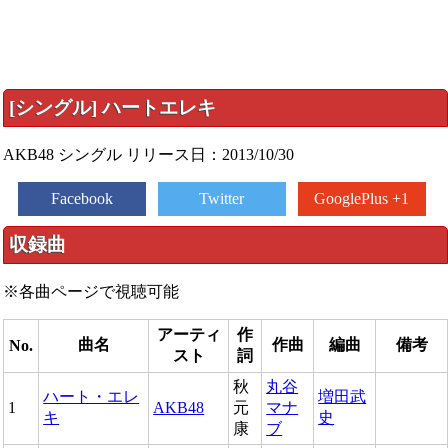
[シングル] ハートエレキ
AKB48 シングル リリース日：2013/10/30
Facebook
Twitter
GooglePlus +1
収録曲
※各曲ページで視聴可能
アーティ
作
曲名
作曲
編曲
備考
No.
スト
詞
秋
丸谷
ハート・エレ
増田武
1
AKB48
元
マナ
キ
史
康
ブ