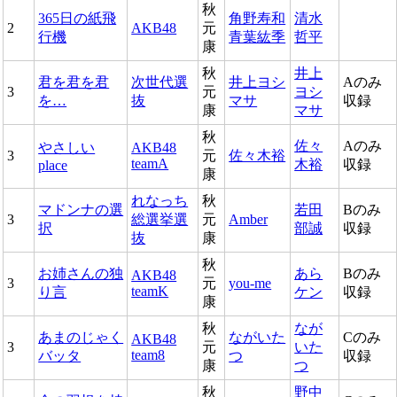
秋
365日の紙飛
角野寿和
清水
2
AKB48
元
行機
青葉紘季
哲平
康
秋
井上
君を君を君
次世代選
井上ヨシ
Aのみ
3
元
ヨシ
を…
抜
マサ
収録
康
マサ
秋
佐々
Aのみ
やさしい
AKB48
3
元
佐々木裕
teamA
木裕
収録
place
康
れなっち
秋
マドンナの選
若田
Bのみ
3
総選挙選
元
Amber
択
部誠
収録
抜
康
秋
お姉さんの独
あら
Bのみ
AKB48
3
元
you-me
teamK
り言
ケン
収録
康
秋
なが
あまのじゃく
ながいた
Cのみ
AKB48
3
元
いた
team8
バッタ
つ
収録
康
つ
秋
野中