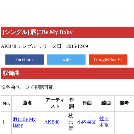
[シングル] 唇にBe My Baby
AKB48 シングル リリース日：2015/12/09
Facebook
Twitter
GooglePlus +1
収録曲
※各曲ページで視聴可能
アーティ
作
曲名
作曲
編曲
備考
No.
スト
詞
秋
佐々
唇にBe My
1
AKB48
元
小内喜文
木裕
Baby
康