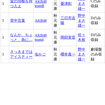
金の羽根を持
Cのみ
AKB48
3
元
粟津彰
まさ
teamB
つ人よ
収録
康
雄一
秋
野中
三日市吉
Dのみ
3
背中言葉
AKB48
元
まさ
陽
収録
康
雄一
秋
なんか、ちょ
佐々
Dのみ
AKB48
3
元
岡田実音
team4
っと、急に…
木裕
収録
康
秋
野中
劇場盤
さっきまでは
3
虫かご
元
櫻井真一
まさ
のみ収
アイスティー
康
雄一
録