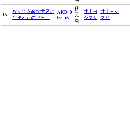
秋
なんて素敵な世界に
井上ヨ
井上ヨシ
AKB48
15
元
teamA
生まれたのだろう
シマサ
マサ
康