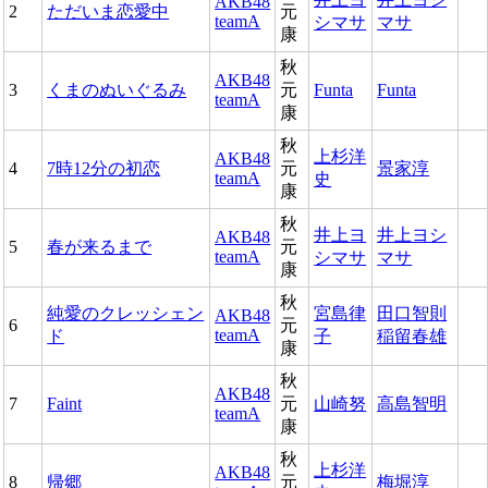
AKB48
2
ただいま恋愛中
元
teamA
シマサ
マサ
康
秋
AKB48
3
くまのぬいぐるみ
元
Funta
Funta
teamA
康
秋
上杉洋
AKB48
4
7時12分の初恋
元
景家淳
teamA
史
康
秋
井上ヨ
井上ヨシ
AKB48
5
春が来るまで
元
teamA
シマサ
マサ
康
秋
純愛のクレッシェン
宮島律
田口智則
AKB48
6
元
teamA
ド
子
稲留春雄
康
秋
AKB48
7
Faint
元
山崎努
高島智明
teamA
康
秋
上杉洋
AKB48
8
帰郷
元
梅堀淳