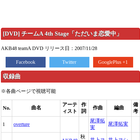
[DVD] チームA 4th Stage「ただいま恋愛中」
AKB48 teamA DVD リリース日：2007/11/28
Facebook
Twitter
GooglePlus +1
収録曲
※各曲ページで視聴可能
アーテ
作
備
曲名
作曲
編曲
No.
ィスト
詞
考
尾澤拓
尾澤拓実
1
overture
実
秋
井上ヨ
井上ヨシ