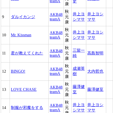
teamA
史
康
秋
井上ヨ
井上ヨシ
AKB48
9
ダルイカンジ
元
teamA
シマサ
マサ
康
秋
井上ヨ
井上ヨシ
AKB48
10
Mr. Kissman
元
teamA
シマサ
マサ
康
秋
三留一
AKB48
11
君が教えてくれた
元
高島智明
teamA
純
康
秋
成瀬英
AKB48
12
BINGO!
元
大内哲也
teamA
樹
康
秋
藤澤健
AKB48
13
LOVE CHASE
元
藤澤健至
teamA
至
康
秋
井上ヨ
井上ヨシ
AKB48
14
制服が邪魔をする
元
teamA
シマサ
マサ
康