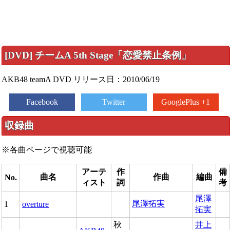
[DVD] チームA 5th Stage「恋愛禁止条例」
AKB48 teamA DVD リリース日：2010/06/19
Facebook
Twitter
GooglePlus +1
収録曲
※各曲ページで視聴可能
アーテ
作
備
曲名
作曲
編曲
No.
ィスト
詞
考
尾澤
尾澤拓実
1
overture
拓実
秋
井上