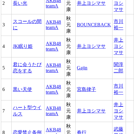
AKB48
2
長い光
元
井上ヨシマサ
ヨシ
teamA
康
マサ
秋
スコールの間
市川
AKB48
3
元
BOUNCEBACK
teamA
に
裕一
康
秋
井上
AKB48
4
JK眠り姫
元
井上ヨシマサ
ヨシ
teamA
康
マサ
秋
君に会うたび
関淳
AKB48
5
元
Gajin
teamA
恋をする
二郎
康
秋
市川
AKB48
6
黒い天使
元
宮島律子
teamA
裕一
康
秋
井上
ハート型ウイ
AKB48
7
元
井上ヨシマサ
ヨシ
teamA
ルス
康
マサ
秋
武藤
AKB48
8
恋愛禁止条例
元
春行