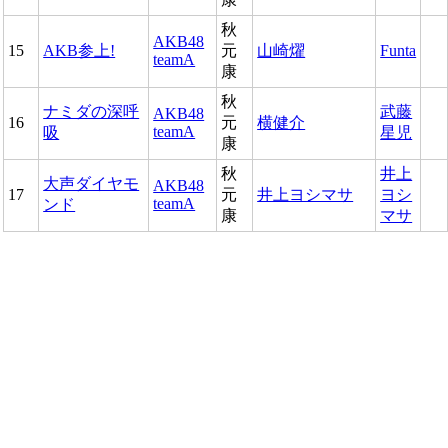
秋
AKB48
15
AKB参上!
元
山崎燿
Funta
teamA
康
秋
ナミダの深呼
武藤
AKB48
16
元
横健介
teamA
吸
星児
康
秋
井上
大声ダイヤモ
AKB48
17
元
井上ヨシマサ
ヨシ
teamA
ンド
康
マサ