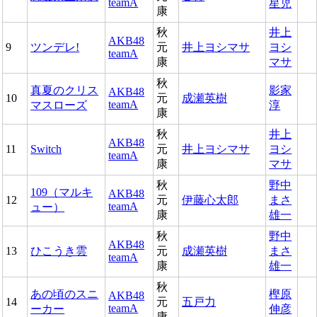
teamA
星児
康
秋
井上
AKB48
9
ツンデレ!
元
井上ヨシマサ
ヨシ
teamA
康
マサ
秋
真夏のクリス
影家
AKB48
10
元
成瀬英樹
teamA
マスローズ
淳
康
秋
井上
AKB48
11
Switch
元
井上ヨシマサ
ヨシ
teamA
康
マサ
秋
野中
109（マルキ
AKB48
12
元
伊藤心太郎
まさ
teamA
ュー）
康
雄一
秋
野中
AKB48
13
ひこうき雲
元
成瀬英樹
まさ
teamA
康
雄一
秋
あの頃のスニ
樫原
AKB48
14
元
五戸力
teamA
ーカー
伸彦
康