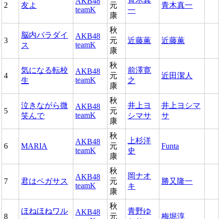
AKB48
2
友よ
元
青木真一
teamK
一
康
秋
脳内パラダイ
AKB48
3
元
近藤薫
近藤薫
teamK
ス
康
秋
気になる転校
前澤寛
AKB48
4
元
近田潔人
teamK
生
之
康
秋
泣きながら微
井上ヨ
井上ヨシマ
AKB48
5
元
teamK
笑んで
シマサ
サ
康
秋
上杉洋
AKB48
6
MARIA
元
Funta
teamK
史
康
秋
岡ナオ
AKB48
7
君はペガサス
元
勝又隆一
teamK
キ
康
秋
ほねほねワル
青野ゆ
AKB48
8
元
梅堀淳