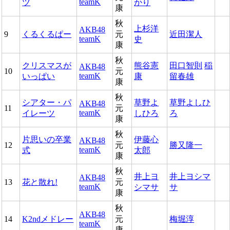
teamK
ツ
かり
康
秋
上杉洋
AKB48
9
くるくるぱー
元
近田潔人
teamK
史
康
秋
クリスマスが
熊谷憲
田口智則
稲
AKB48
10
元
teamK
いっぱい
康
留春雄
康
秋
シアター・パ
草野よ
草野よしひ
AKB48
11
元
teamK
イレーツ
しひろ
ろ
康
秋
片思いの卒業
伊藤心
AKB48
12
元
勝又隆一
teamK
式
太郎
康
秋
井上ヨ
井上ヨシマ
AKB48
13
花と散れ!
元
teamK
シマサ
サ
康
秋
AKB48
14
K2ndメドレー
元
梅堀淳
teamK
康