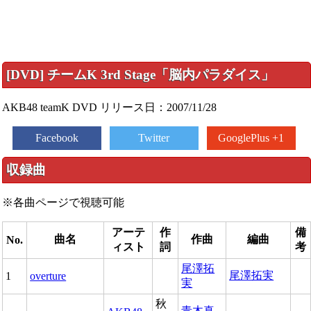
[DVD] チームK 3rd Stage「脳内パラダイス」
AKB48 teamK DVD リリース日：2007/11/28
Facebook
Twitter
GooglePlus +1
収録曲
※各曲ページで視聴可能
アーテ
作
備
曲名
作曲
編曲
No.
ィスト
詞
考
尾澤拓
尾澤拓実
1
overture
実
秋
青木真