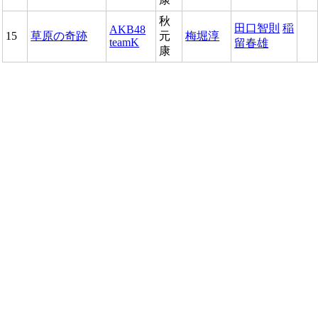
秋
田口智則
稲
AKB48
15
草原の奇跡
元
梅堀淳
teamK
留春雄
康