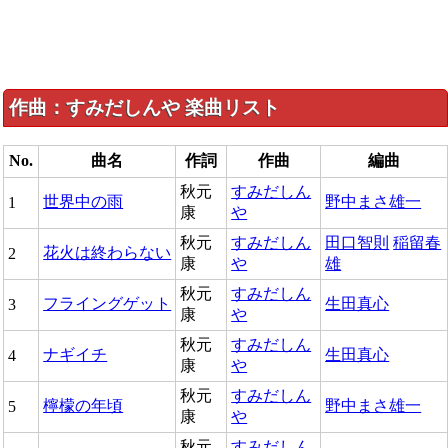
作曲：すみだしんや 楽曲リスト
No.
曲名
作詞
作曲
編曲
秋元
すみだしん
世界中の雨
野中まさ雄一
1
康
や
秋元
すみだしん
田口智則
稲留春
花火は終わらない
2
康
や
雄
秋元
すみだしん
フライングゲット
生田真心
3
康
や
秋元
すみだしん
ナギイチ
生田真心
4
康
や
秋元
すみだしん
檸檬の年頃
野中まさ雄一
5
康
や
秋元
すみだしん