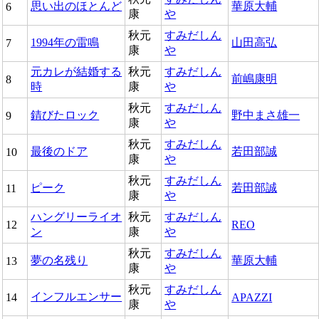
思い出のほとんど
華原大輔
6
康
や
秋元
すみだしん
1994年の雷鳴
山田高弘
7
康
や
元カレが結婚する
秋元
すみだしん
前嶋康明
8
時
康
や
秋元
すみだしん
錆びたロック
野中まさ雄一
9
康
や
秋元
すみだしん
最後のドア
若田部誠
10
康
や
秋元
すみだしん
ピーク
若田部誠
11
康
や
ハングリーライオ
秋元
すみだしん
12
REO
ン
康
や
秋元
すみだしん
夢の名残り
華原大輔
13
康
や
秋元
すみだしん
インフルエンサー
14
APAZZI
康
や