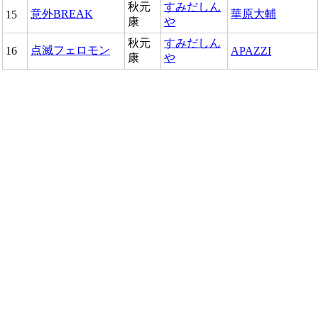
秋元
すみだしん
意外BREAK
華原大輔
15
康
や
秋元
すみだしん
点滅フェロモン
16
APAZZI
康
や