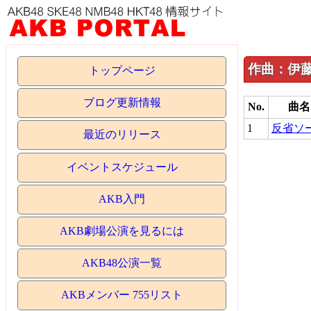
作曲：伊藤
トップページ
ブログ更新情報
No.
曲名
1
反省ソ
最近のリリース
イベントスケジュール
AKB入門
AKB劇場公演を見るには
AKB48公演一覧
AKBメンバー 755リスト