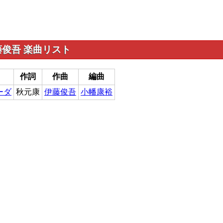
俊吾 楽曲リスト
作詞
作曲
編曲
ーダ
秋元康
伊藤俊吾
小幡康裕