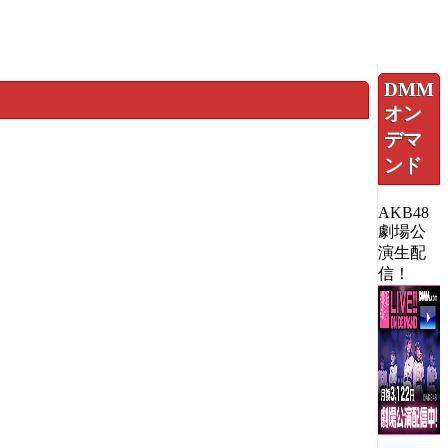
DMM
オン
デマ
ンド
AKB48
劇場公
演生配
信！