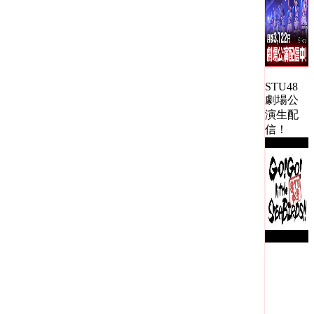
STU48
劇場公
演生配
信！