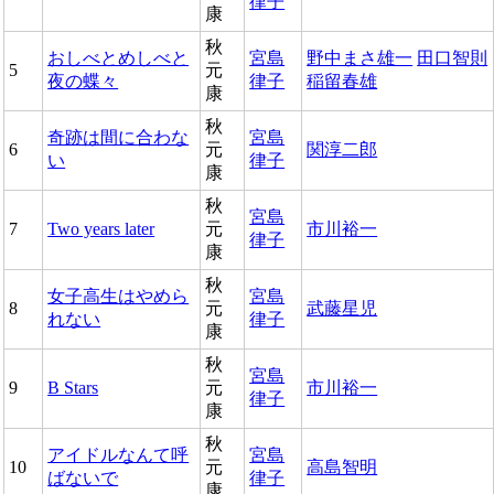
律子
康
秋
おしべとめしべと
宮島
野中まさ雄一
田口智則
5
元
夜の蝶々
律子
稲留春雄
康
秋
奇跡は間に合わな
宮島
6
元
関淳二郎
い
律子
康
秋
宮島
7
Two years later
元
市川裕一
律子
康
秋
女子高生はやめら
宮島
8
元
武藤星児
れない
律子
康
秋
宮島
9
B Stars
元
市川裕一
律子
康
秋
アイドルなんて呼
宮島
10
元
高島智明
ばないで
律子
康