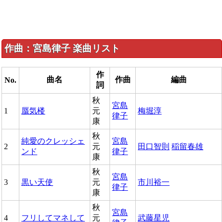
作曲：宮島律子 楽曲リスト
作
曲名
作曲
編曲
No.
詞
秋
宮島
1
蜃気楼
元
梅堀淳
律子
康
秋
純愛のクレッシェ
宮島
2
元
田口智則
稲留春雄
ンド
律子
康
秋
宮島
3
黒い天使
元
市川裕一
律子
康
秋
宮島
4
フリしてマネして
元
武藤星児