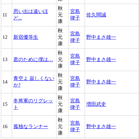
秋
思い出は遠いほ
宮島
11
元
佐久間誠
ど...
律子
康
秋
宮島
12
新宿優等生
元
野中まさ雄一
律子
康
秋
宮島
13
君のために僕は…
元
野中まさ雄一
律子
康
秋
青空よ 寂しくない
宮島
14
元
野中まさ雄一
か?
律子
康
秋
冬将軍のリグレッ
宮島
15
元
増田武史
ト
律子
康
秋
宮島
16
孤独なランナー
元
野中まさ雄一
律子
康