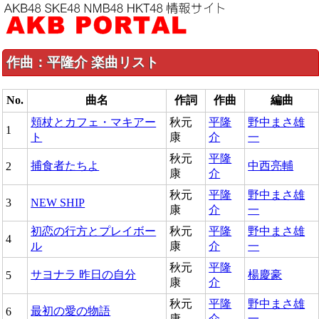
作曲：平隆介 楽曲リスト
No.
曲名
作詞
作曲
編曲
頬杖とカフェ・マキアー
秋元
平隆
野中まさ雄
1
ト
康
介
一
秋元
平隆
捕食者たちよ
中西亮輔
2
康
介
秋元
平隆
野中まさ雄
3
NEW SHIP
康
介
一
初恋の行方とプレイボー
秋元
平隆
野中まさ雄
4
ル
康
介
一
秋元
平隆
サヨナラ 昨日の自分
楊慶豪
5
康
介
秋元
平隆
野中まさ雄
最初の愛の物語
6
康
介
一