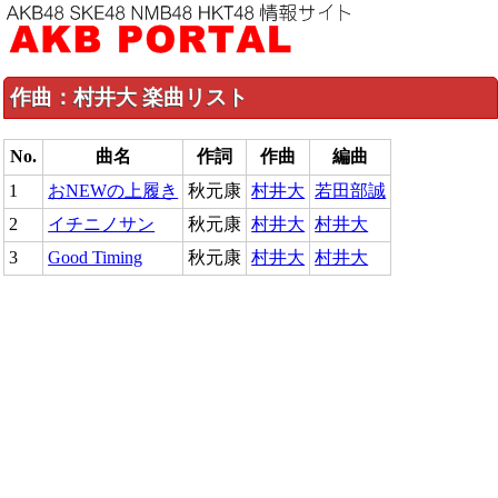
作曲：村井大 楽曲リスト
No.
曲名
作詞
作曲
編曲
1
おNEWの上履き
秋元康
村井大
若田部誠
2
イチニノサン
秋元康
村井大
村井大
3
Good Timing
秋元康
村井大
村井大