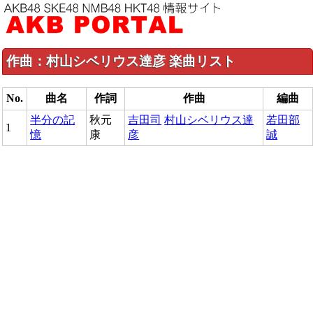
作曲：村山シベリウス達彦 楽曲リスト
No.
曲名
作詞
作曲
編曲
半分の記
秋元
吉田司
村山シベリウス達
若田部
1
憶
康
彦
誠