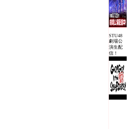
STU48
劇場公
演生配
信！