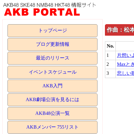
作曲：松本
トップページ
ブログ更新情報
No.
1
片想い
最近のリリース
2
Maxとき
イベントスケジュール
3
悲しい
AKB入門
AKB劇場公演を見るには
AKB48公演一覧
AKBメンバー 755リスト