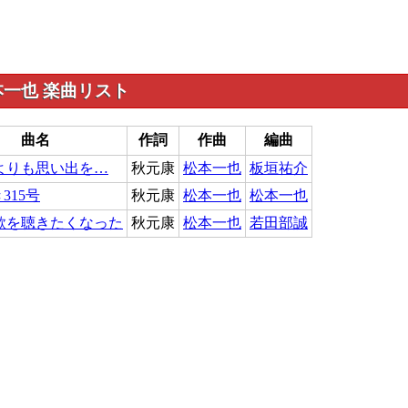
一也 楽曲リスト
曲名
作詞
作曲
編曲
よりも思い出を…
秋元康
松本一也
板垣祐介
315号
秋元康
松本一也
松本一也
歌を聴きたくなった
秋元康
松本一也
若田部誠