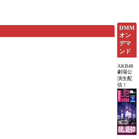
DMM
オン
デマ
ンド
AKB48
劇場公
演生配
信！