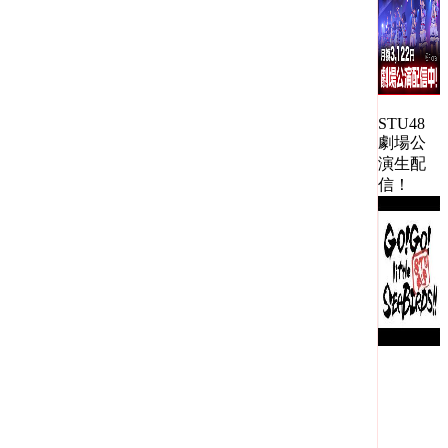
STU48
劇場公
演生配
信！