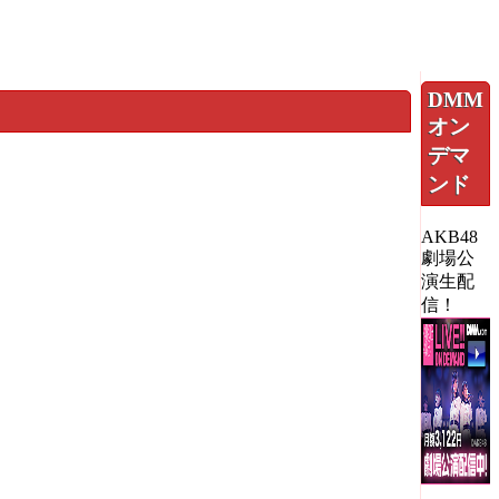
DMM
オン
デマ
ンド
AKB48
劇場公
演生配
信！