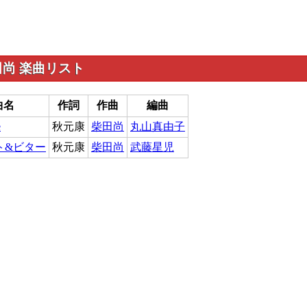
尚 楽曲リスト
曲名
作詞
作曲
編曲
e
秋元康
柴田尚
丸山真由子
ト&ビター
秋元康
柴田尚
武藤星児