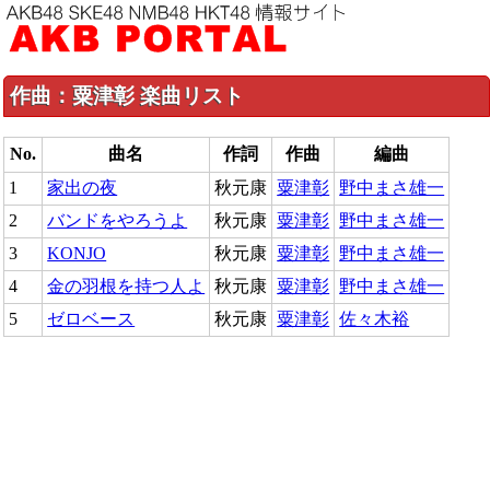
作曲：粟津彰 楽曲リスト
No.
曲名
作詞
作曲
編曲
1
家出の夜
秋元康
粟津彰
野中まさ雄一
2
バンドをやろうよ
秋元康
粟津彰
野中まさ雄一
3
KONJO
秋元康
粟津彰
野中まさ雄一
4
金の羽根を持つ人よ
秋元康
粟津彰
野中まさ雄一
5
ゼロベース
秋元康
粟津彰
佐々木裕