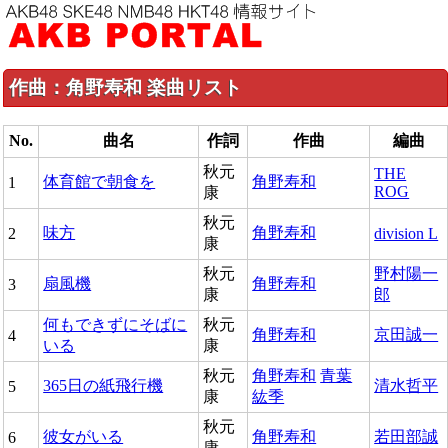
作曲：角野寿和 楽曲リスト
No.
曲名
作詞
作曲
編曲
秋元
THE
体育館で朝食を
角野寿和
1
ROG
康
秋元
味方
角野寿和
2
division L
康
秋元
野村陽一
扇風機
角野寿和
3
康
郎
何もできずにそばに
秋元
角野寿和
京田誠一
4
いる
康
秋元
角野寿和
青葉
365日の紙飛行機
清水哲平
5
康
紘季
秋元
彼女がいる
角野寿和
若田部誠
6
康