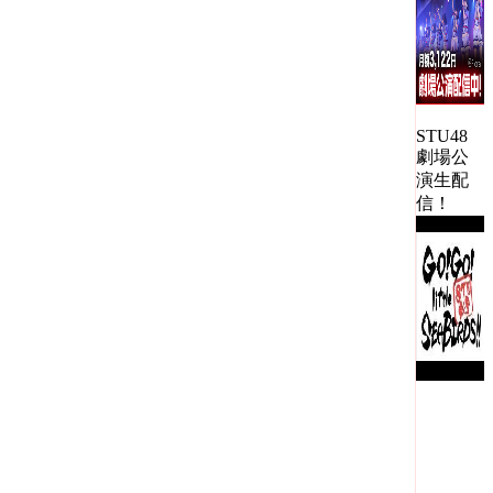
STU48
劇場公
演生配
信！