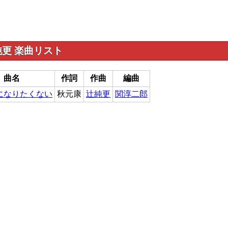
更 楽曲リスト
曲名
作詞
作曲
編曲
になりたくない
秋元康
辻純更
関淳二郎