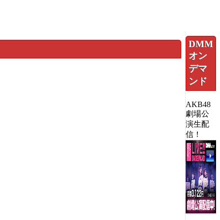
DMM
オン
デマ
ンド
AKB48
劇場公
演生配
信！