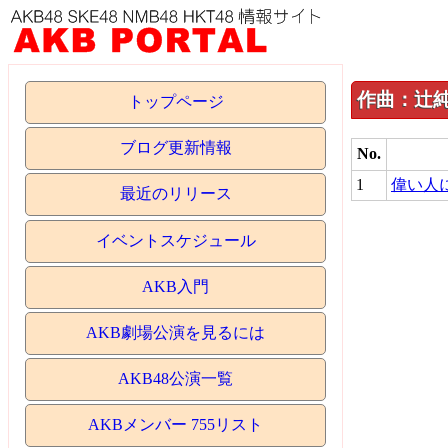
作曲：辻純
トップページ
ブログ更新情報
No.
1
偉い人
最近のリリース
イベントスケジュール
AKB入門
AKB劇場公演を見るには
AKB48公演一覧
AKBメンバー 755リスト