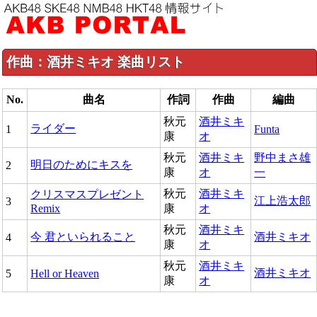
作曲：酒井ミキオ 楽曲リスト
No.
曲名
作詞
作曲
編曲
秋元
酒井ミキ
ライダー
1
Funta
康
オ
秋元
酒井ミキ
野中まさ雄
明日のためにキスを
2
康
オ
一
秋元
酒井ミキ
クリスマスプレゼント
江上浩太郎
3
Remix
康
オ
秋元
酒井ミキ
今 君といられること
酒井ミキオ
4
康
オ
秋元
酒井ミキ
酒井ミキオ
5
Hell or Heaven
康
オ