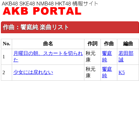
作曲：饗庭純 楽曲リスト
No.
曲名
作詞
作曲
編曲
月曜日の朝、スカートを切られ
秋元
饗庭
若田部
1
た
康
純
誠
秋元
饗庭
少女には戻れない
2
K5
康
純