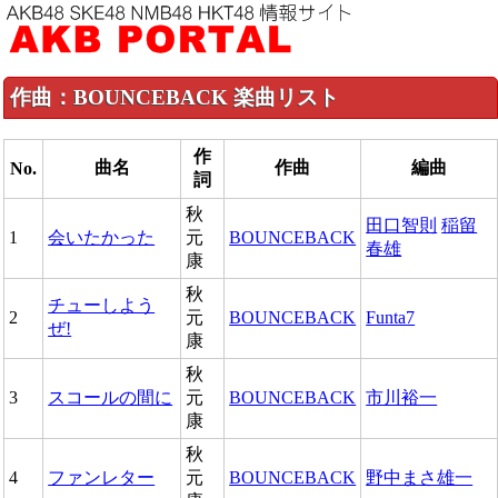
作曲：BOUNCEBACK 楽曲リスト
作
曲名
作曲
編曲
No.
詞
秋
田口智則
稲留
1
会いたかった
元
BOUNCEBACK
春雄
康
秋
チューしよう
2
元
BOUNCEBACK
Funta7
ぜ!
康
秋
3
スコールの間に
元
BOUNCEBACK
市川裕一
康
秋
4
ファンレター
元
BOUNCEBACK
野中まさ雄一