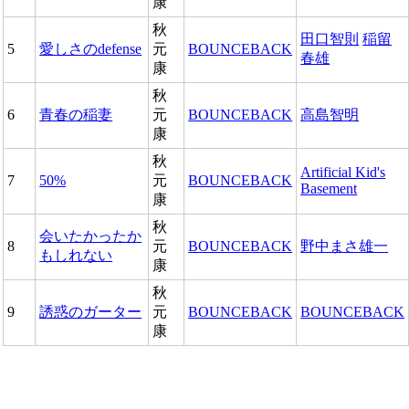
康
秋
田口智則
稲留
5
愛しさのdefense
元
BOUNCEBACK
春雄
康
秋
6
青春の稲妻
元
BOUNCEBACK
高島智明
康
秋
Artificial Kid's
7
50%
元
BOUNCEBACK
Basement
康
秋
会いたかったか
8
元
BOUNCEBACK
野中まさ雄一
もしれない
康
秋
9
誘惑のガーター
元
BOUNCEBACK
BOUNCEBACK
康