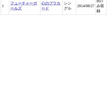
Bの
フューチャーガ
心のプラカ
シン
1
2014/08/27
み収
ールズ
ード
グル
録