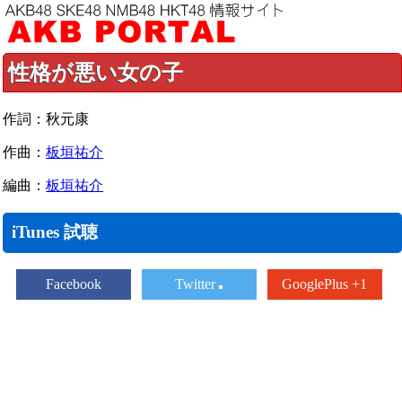
性格が悪い女の子
作詞：秋元康
作曲：
板垣祐介
編曲：
板垣祐介
iTunes 試聴
Facebook
Twitter
GooglePlus +1