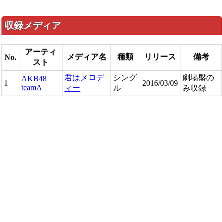
収録メディア
アーティ
メディア名
種類
リリース
備考
No.
スト
君はメロデ
シング
劇場盤の
AKB48
1
2016/03/09
teamA
ィー
ル
み収録