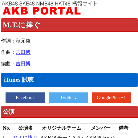
M.T.に捧ぐ
作詞：秋元康
作曲：
吉田博
編曲：
吉田博
iTunes 試聴
Facebook
Twitter
GooglePlus +1
公演
No.
公演名
オリジナルチーム
メンバー
備考
1
M.T.に捧ぐ
AKB48 チームA 7th
AKB48 teamA