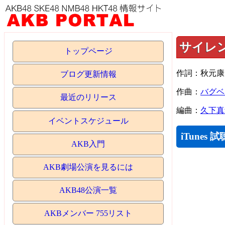
サイレ
トップページ
作詞：秋元康
ブログ更新情報
作曲：
バグベ
最近のリリース
編曲：
久下真
イベントスケジュール
iTunes 試
AKB入門
AKB劇場公演を見るには
AKB48公演一覧
AKBメンバー 755リスト