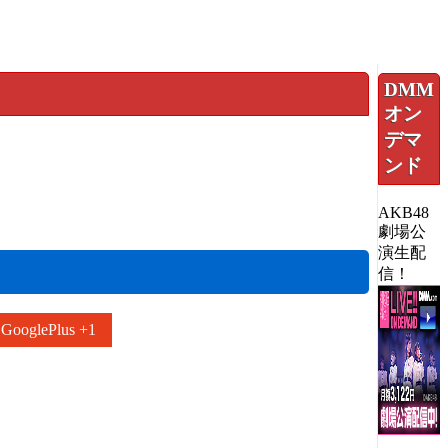
DMM
オン
デマ
ンド
AKB48
劇場公
演生配
信！
GooglePlus +1