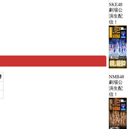
SKE48
劇場公
演生配
信！
考
NMB48
劇場公
演生配
信！