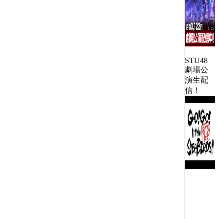
STU48
劇場公
演生配
信！