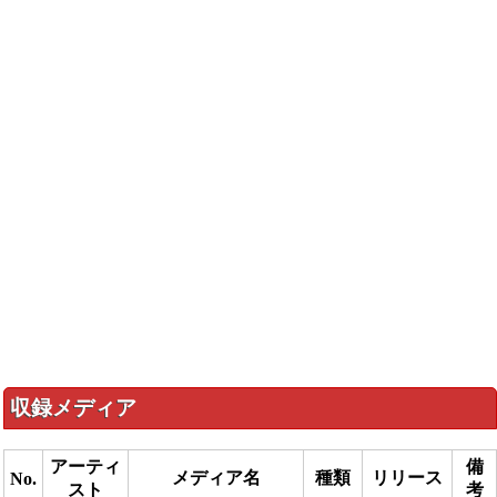
収録メディア
アーティ
備
メディア名
種類
リリース
No.
スト
考