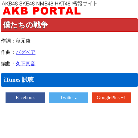
僕たちの戦争
作詞：秋元康
作曲：
バグベア
編曲：
久下真音
iTunes 試聴
Facebook
Twitter
GooglePlus +1