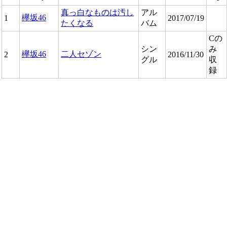
真っ白なものは汚し
アル
欅坂46
1
2017/07/19
たくなる
バム
Cの
シン
み
欅坂46
二人セゾン
2
2016/11/30
グル
収
録