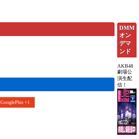
DMM
オン
デマ
ンド
AKB48
劇場公
演生配
信！
GooglePlus +1