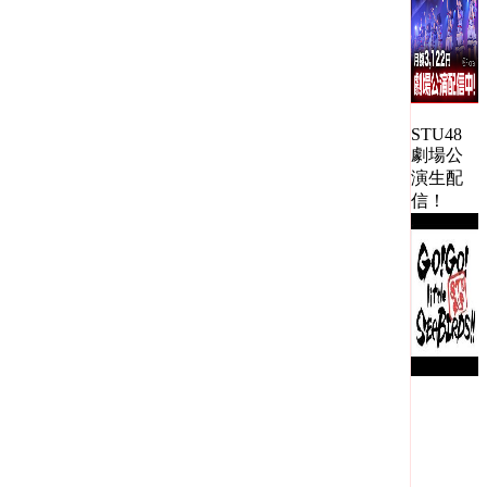
STU48
劇場公
演生配
信！