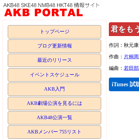
君をも
トップページ
作詞：秋元康
ブログ更新情報
作曲：
片桐周
最近のリリース
編曲：
若田部
イベントスケジュール
iTunes 試
AKB入門
AKB劇場公演を見るには
AKB48公演一覧
AKBメンバー 755リスト