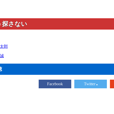
う探さない
太郎
誠
聴
Facebook
Twitter