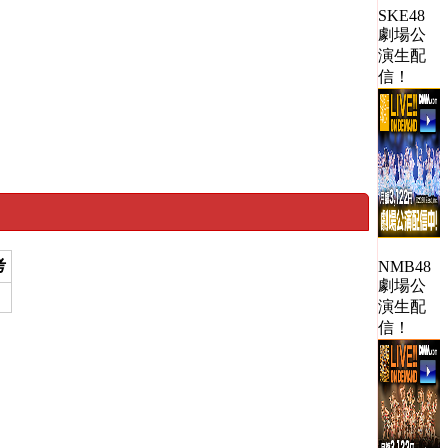
SKE48
劇場公
演生配
信！
考
NMB48
劇場公
演生配
信！