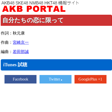
自分たちの恋に限って
作詞：秋元康
作曲：
宮崎京一
編曲：
若田部誠
iTunes 試聴
Facebook
Twitter
GooglePlus +1