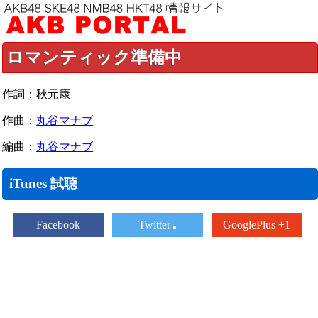
ロマンティック準備中
作詞：秋元康
作曲：
丸谷マナブ
編曲：
丸谷マナブ
iTunes 試聴
Facebook
Twitter
GooglePlus +1