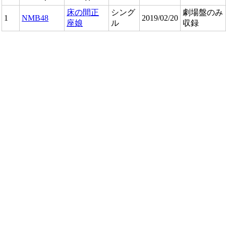
床の間正
シング
劇場盤のみ
1
NMB48
2019/02/20
座娘
ル
収録