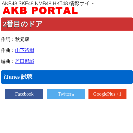
2番目のドア
作詞：秋元康
作曲：
山下裕樹
編曲：
若田部誠
iTunes 試聴
Facebook
Twitter
GooglePlus +1