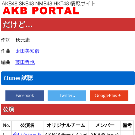
だけど…
作詞：秋元康
作曲：
太田美知彦
編曲：
藤田哲也
iTunes 試聴
Facebook
Twitter
GooglePlus +1
公演
No.
公演名
オリジナルチーム
メンバー
備考
1
会いたかった
AKB48 チームA 2nd
AKB48 teamA