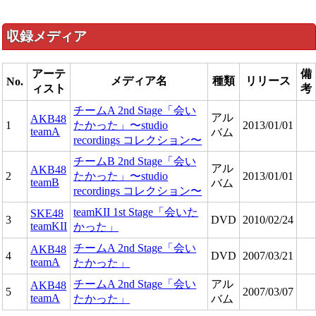
収録メディア
アーテ
備
メディア名
種類
リリース
No.
ィスト
考
チームA 2nd Stage「会い
アル
AKB48
1
たかった」〜studio
2013/01/01
teamA
バム
recordings コレクション〜
チームB 2nd Stage「会い
アル
AKB48
2
たかった」〜studio
2013/01/01
teamB
バム
recordings コレクション〜
teamKII 1st Stage「会いた
SKE48
3
DVD
2010/02/24
teamKII
かった」
チームA 2nd Stage「会い
AKB48
4
DVD
2007/03/21
teamA
たかった」
チームA 2nd Stage「会い
アル
AKB48
5
2007/03/07
teamA
たかった」
バム